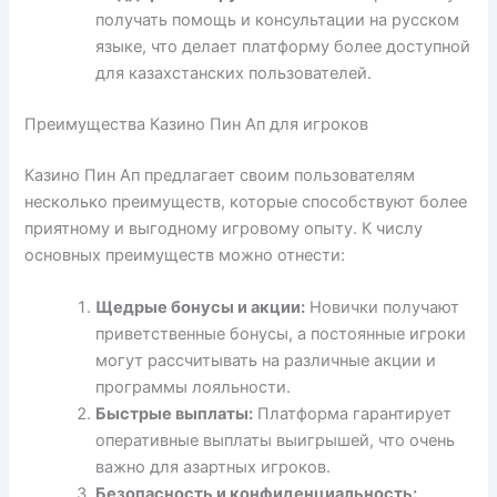
получать помощь и консультации на русском
языке, что делает платформу более доступной
для казахстанских пользователей.
Преимущества Казино Пин Ап для игроков
Казино Пин Ап предлагает своим пользователям
несколько преимуществ, которые способствуют более
приятному и выгодному игровому опыту. К числу
основных преимуществ можно отнести:
Щедрые бонусы и акции:
Новички получают
приветственные бонусы, а постоянные игроки
могут рассчитывать на различные акции и
программы лояльности.
Быстрые выплаты:
Платформа гарантирует
оперативные выплаты выигрышей, что очень
важно для азартных игроков.
Безопасность и конфиденциальность: