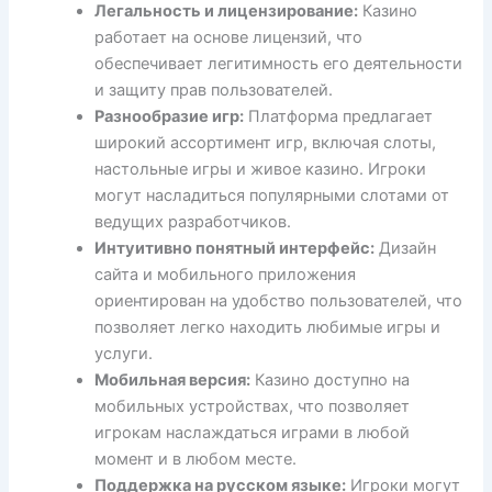
Легальность и лицензирование:
Казино
работает на основе лицензий, что
обеспечивает легитимность его деятельности
и защиту прав пользователей.
Разнообразие игр:
Платформа предлагает
широкий ассортимент игр, включая слоты,
настольные игры и живое казино. Игроки
могут насладиться популярными слотами от
ведущих разработчиков.
Интуитивно понятный интерфейс:
Дизайн
сайта и мобильного приложения
ориентирован на удобство пользователей, что
позволяет легко находить любимые игры и
услуги.
Мобильная версия:
Казино доступно на
мобильных устройствах, что позволяет
игрокам наслаждаться играми в любой
момент и в любом месте.
Поддержка на русском языке:
Игроки могут