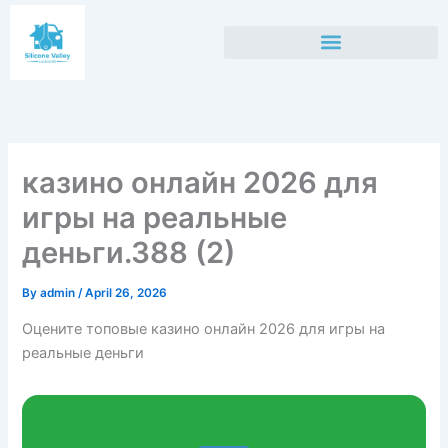
Skip
to
content
казино онлайн 2026 для
игры на реальные
деньги.388 (2)
By
admin
/
April 26, 2026
Оцените топовые казино онлайн 2026 для игры на
реальные деньги