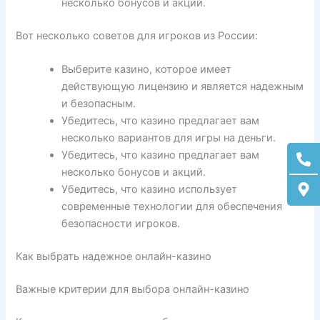
несколько бонусов и акций.
Вот несколько советов для игроков из России:
Выберите казино, которое имеет
действующую лицензию и является надежным
и безопасным.
Убедитесь, что казино предлагает вам
несколько вариантов для игры на деньги.
Ph
M
Убедитесь, что казино предлагает вам
alt
ma
несколько бонусов и акций.
alt
Убедитесь, что казино использует
современные технологии для обеспечения
безопасности игроков.
Как выбрать надежное онлайн-казино
Важные критерии для выбора онлайн-казино