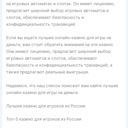
на игровых автоматах и слотах. Он имеет лицензию,
предлагает широкий выбор игровых автоматов и
слотов, обеспечивает безопасность и
конфиденциальность транзакций.
Если вы ищете лучшие онлайн-казино для игры на
деньги, вам стоит обратить внимание на эти казино.
Они имеют лицензию, предлагают широкий выбор
игровых автоматов и слотов, обеспечивают
безопасность и конфиденциальность транзакций, а
также предлагают реальные выигрыши.
Надеемся, что наш список поможет вам найти лучшее
онлайн-казино для игры на деньги.
Лучшие казино для игроков из России
Топ-5 казино для игроков из России