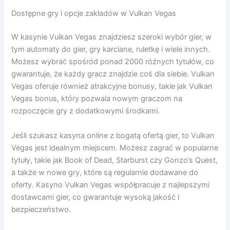
Dostępne gry i opcje zakładów w Vulkan Vegas
W kasynie Vulkan Vegas znajdziesz szeroki wybór gier, w
tym automaty do gier, gry karciane, ruletkę i wiele innych.
Możesz wybrać spośród ponad 2000 różnych tytułów, co
gwarantuje, że każdy gracz znajdzie coś dla siebie. Vulkan
Vegas oferuje również atrakcyjne bonusy, takie jak Vulkan
Vegas bonus, który pozwala nowym graczom na
rozpoczęcie gry z dodatkowymi środkami.
Jeśli szukasz kasyna online z bogatą ofertą gier, to Vulkan
Vegas jest idealnym miejscem. Możesz zagrać w popularne
tytuły, takie jak Book of Dead, Starburst czy Gonzo’s Quest,
a także w nowe gry, które są regularnie dodawane do
oferty. Kasyno Vulkan Vegas współpracuje z najlepszymi
dostawcami gier, co gwarantuje wysoką jakość i
bezpieczeństwo.