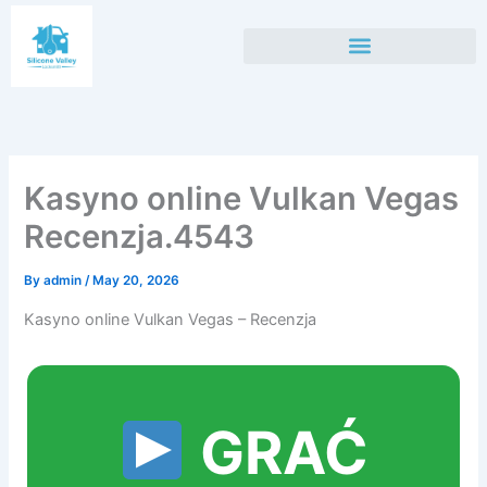
Skip
to
content
Kasyno online Vulkan Vegas
Recenzja.4543
By
admin
/
May 20, 2026
Kasyno online Vulkan Vegas – Recenzja
GRAĆ