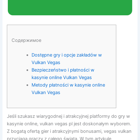
Содержимое
Dostępne gry i opcje zakładów w
Vulkan Vegas
Bezpieczeństwo i płatności w
kasynie online Vulkan Vegas
Metody płatności w kasynie online
Vulkan Vegas
Jeśli szukasz wiarygodnej i atrakcyjnej platformy do gry w
kasynie online, vulkan vegas pl jest doskonałym wyborem.
Z bogatą ofertą gier i atrakcyjnymi bonusami, vegas vulkan
przyciąga graczy z całego świata. W tym artykule