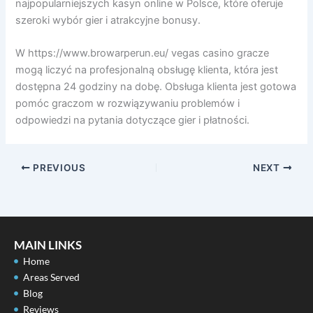
najpopularniejszych kasyn online w Polsce, które oferuje
szeroki wybór gier i atrakcyjne bonusy.
W https://www.browarperun.eu/ vegas casino gracze
mogą liczyć na profesjonalną obsługę klienta, która jest
dostępna 24 godziny na dobę. Obsługa klienta jest gotowa
pomóc graczom w rozwiązywaniu problemów i
odpowiedzi na pytania dotyczące gier i płatności.
PREVIOUS
NEXT
MAIN LINKS
Home
Areas Served
Blog
Reviews