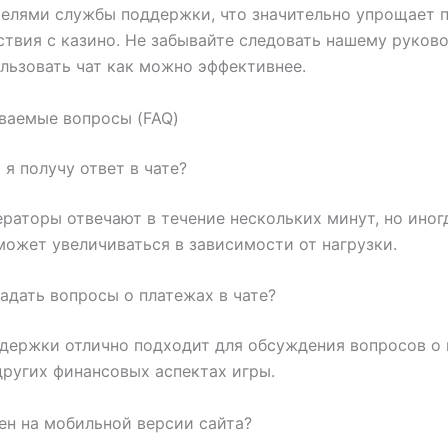
елями службы поддержки, что значительно упрощает 
твия с казино. Не забывайте следовать нашему руково
льзовать чат как можно эффективнее.
ваемые вопросы (FAQ)
 я получу ответ в чате?
раторы отвечают в течение нескольких минут, но иног
ожет увеличиваться в зависимости от нагрузки.
задать вопросы о платежах в чате?
ддержки отлично подходит для обсуждения вопросов о 
других финансовых аспектах игры.
ен на мобильной версии сайта?