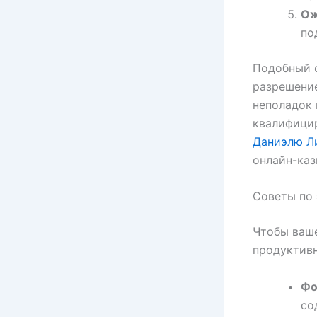
Ож
по
Подобный с
разрешение
неполадок 
квалифицир
Даниэлю Л
онлайн-каз
Советы по
Чтобы ваш
продуктив
Фо
со