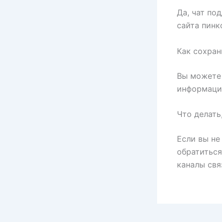
Да, чат по
сайта пинк
Как сохран
Вы можете 
информаци
Что делать
Если вы не
обратиться
каналы свя