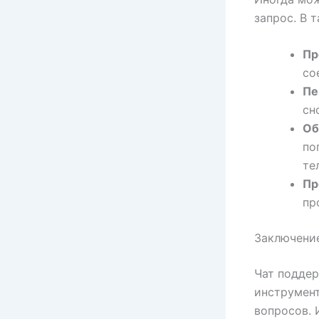
запрос. В 
Пр
со
Пе
сн
Об
по
те
Пр
пр
Заключени
Чат поддер
инструмент
вопросов. 