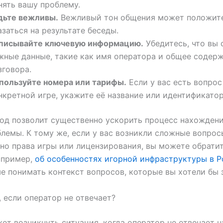
нять вашу проблему.
дьте вежливы.
Вежливый тон общения может положит
азаться на результате беседы.
писывайте ключевую информацию.
Убедитесь, что вы 
жные данные, такие как имя оператора и общее содер
зговора.
пользуйте номера или тарифы.
Если у вас есть вопрос
нкретной игре, укажите её название или идентификатор
од позволит существенно ускорить процесс нахожден
лемы. К тому же, если у вас возникли сложные вопрос
но права игры или лицензирования, вы можете обратит
апример,
об особенностях игорной инфраструктуры в Р
е понимать контекст вопросов, которые вы хотели бы 
, если оператор не отвечает?
ет возникнуть ситуация, когда оператор не отвечает н