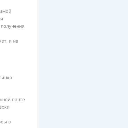
й
димой
ми
 получения
ет, и на
пинко
нной почте
ески
осы в