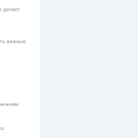
о делает
ть важные
 нижнем
ко