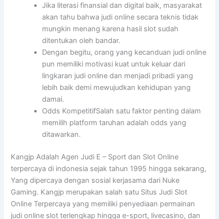
Jika literasi finansial dan digital baik, masyarakat
akan tahu bahwa judi online secara teknis tidak
mungkin menang karena hasil slot sudah
ditentukan oleh bandar.
Dengan begitu, orang yang kecanduan judi online
pun memiliki motivasi kuat untuk keluar dari
lingkaran judi online dan menjadi pribadi yang
lebih baik demi mewujudkan kehidupan yang
damai.
Odds KompetitifSalah satu faktor penting dalam
memilih platform taruhan adalah odds yang
ditawarkan.
Kangjp Adalah Agen Judi E – Sport dan Slot Online
terpercaya di indonesia sejak tahun 1995 hingga sekarang,
Yang dipercaya dengan sosial kerjasama dari Nuke
Gaming. Kangjp merupakan salah satu Situs Judi Slot
Online Terpercaya yang memiliki penyediaan permainan
judi online slot terlengkap hingga e-sport, livecasino, dan