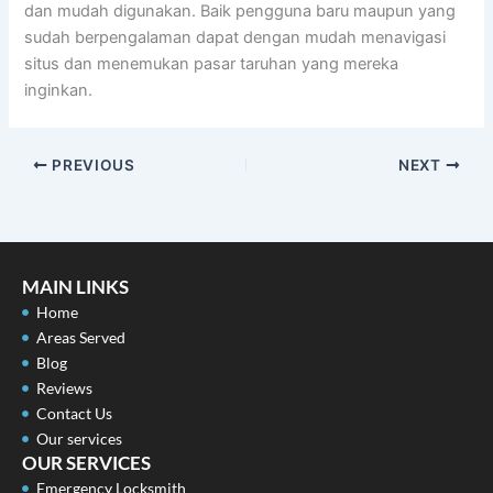
dan mudah digunakan. Baik pengguna baru maupun yang
sudah berpengalaman dapat dengan mudah menavigasi
situs dan menemukan pasar taruhan yang mereka
inginkan.
PREVIOUS
NEXT
MAIN LINKS
Home
Areas Served
Blog
Reviews
Contact Us
Our services
OUR SERVICES
Emergency Locksmith