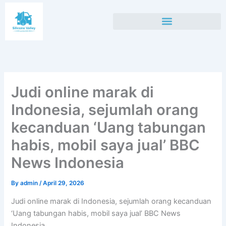
Skip
to
content
Judi online marak di
Indonesia, sejumlah orang
kecanduan ‘Uang tabungan
habis, mobil saya jual’ BBC
News Indonesia
By
admin
/
April 29, 2026
Judi online marak di Indonesia, sejumlah orang kecanduan
‘Uang tabungan habis, mobil saya jual’ BBC News
Indonesia