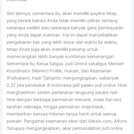
Slot lainnya, sementara itu, akan memiliki payline tetap,
yang berarti bahwa Anda tidak memiliki pilihan tentang
seberapa sedikit atau seberapa banyak garis pembayaran
yang Anda dapat mainkan. Hal ini dapat menyebabkan
pengeluaran kas yang lebih besar dari waktu ke waktu,
tetapi Anda juga akan memiliki peluang untuk
memenangkan lebih banyak kombinasi kemenangan.
Sementara itu, Ketua Satgas Judi Online sekaligus Menteri
Koordinator (Menko) Politik, Hukum, dan Keamanan
(Polhukam), Hadi Tjahjanto mengungkapkan, sebanyak
2,37 juta penduduk di Indonesia jadi pelaku judi online. Hoki
menghadirkan sistem pertaruhan langsung secara real-
time dengan berbagai permainan menarik, mulai dari slot,
taruhan olahraga, hingga permainan meja klasik,
memberikan sensasi hiburan tanpa henti untuk semua
pemain. Pengamat keamanan siber dari Vaksin.com, Alfons
Tanujaya mengungkapkan, akar permasalahan judi online