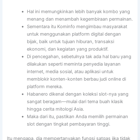
Hal ini memungkinkan lebih banyak kombo yang
menang dan menambah kegembiraan permainan.
Sementara itu Kominfo mengimbau masyarakat
untuk menggunakan platform digital dengan
bijak, baik untuk tujuan hiburan, transaksi
ekonomi, dan kegiatan yang produktif.
Di pencegahan, sebetulnya tak ada hal baru yang
dilakukan seperti meminta penyedia layanan
internet, media sosial, atau aplikasi untuk
memblokir konten-konten berbau judi online di
platform mereka.
Habanero dikenal dengan koleksi slot-nya yang
sangat beragam—mulai dari tema buah klasik
hingga cerita mitologi Asia.
Maka dari itu, pastikan Anda memilih permainan
slot dengan tingkat pembayaran tinggi.
Itu mengapa, dia mempertanyakan fungsi satgas jika tidak