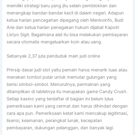
memiliki strategi baru yang jitu selain pemblokiran dan
menangkap bandar-bandar kecil di dalam negeri. Adapun
ketua harian pencegahan dipegang oleh Menkoinfo, Budi
Arie dan ketua harian penegakan hukum dijabat Kapolri
Listyo Sigit. Bagaimana alat itu bisa melakukan pembayaran
secara otomatis mengeluarkan koin atau uang.
Sebanyak 2,37 juta penduduk main judi online
Prinsip dasar judi slot yaitu pemain harus menarik tuas atau
menekan tombol putar untuk memutar gulungan yang
berisi simbol-simbol. Menurutnya, permainan yang
ditampilkan di tabletnya itu merupakan game Candy Crush.
Setiap kasino yang terdaftar di bagian ini belum lulus
pemeriksaan kami yang cermat dan harus dihindari dengan
cara apa pun. Pemeriksaan ketat kami mencakup legitimasi,
lisensi, keamanan, perangkat lunak, kecepatan
pembayaran, dukungan pelanggan, dan banyak lagi.