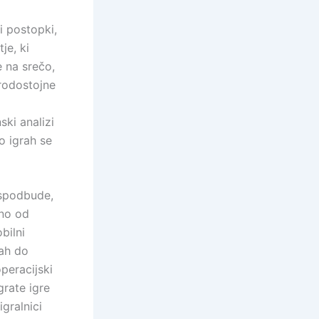
i postopki,
je, ki
e na srečo,
erodostojne
ski analizi
o igrah se
e spodbude,
eno od
bilni
rah do
peracijski
grate igre
igralnici