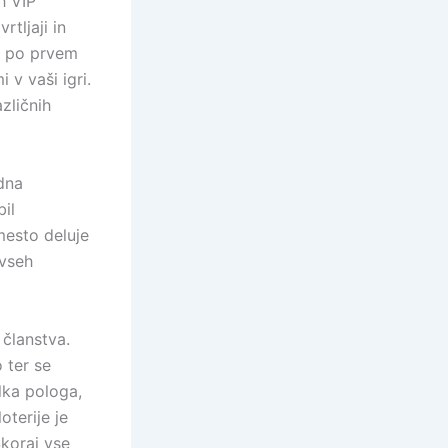
h VIP
tljaji in
n po prvem
v vaši igri.
zličnih
dna
il
mesto deluje
 vseh
 članstva.
 ter se
ilka pologa,
oterije je
Skoraj vse