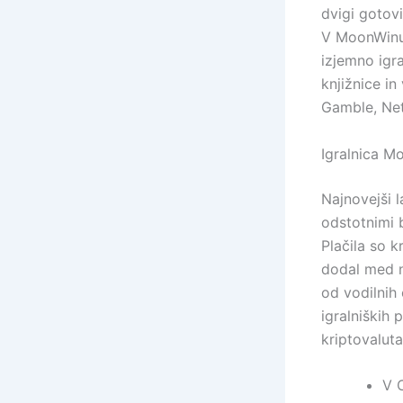
dvigi gotov
V MoonWinu 
izjemno igr
knjižnice in
Gamble, Net
Igralnica M
Najnovejši l
odstotnimi b
Plačila so k
dodal med no
od vodilnih
igralniških 
kriptovaluta
V C