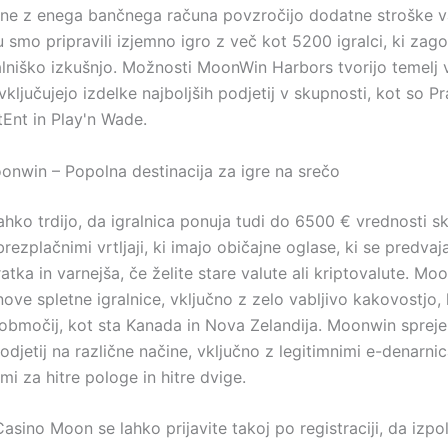
ine z enega bančnega računa povzročijo dodatne stroške v
smo pripravili izjemno igro z več kot 5200 igralci, ki zago
alniško izkušnjo.
Možnosti MoonWin Harbors tvorijo temelj 
 vključujejo izdelke najboljših podjetij v skupnosti, kot so P
Ent in Play'n Wade.
oonwin – Popolna destinacija za igre na srečo
ahko trdijo, da igralnica ponuja tudi do 6500 € vrednosti s
rezplačnimi vrtljaji, ki imajo običajne oglase, ki se predvaj
ratka in varnejša, če želite stare valute ali kriptovalute. Mo
ve spletne igralnice, vključno z zelo vabljivo kakovostjo, 
 območij, kot sta Kanada in Nova Zelandija. Moonwin sprej
podjetij na različne načine, vključno z legitimnimi e-denarni
mi za hitre pologe in hitre dvige.
asino Moon se lahko prijavite takoj po registraciji, da izpol