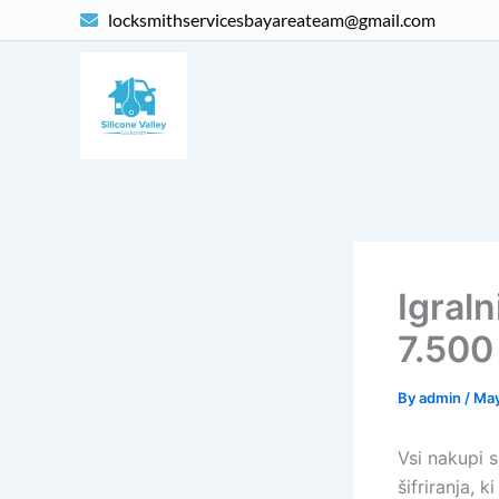
Skip
locksmithservicesbayareateam@gmail.com
to
content
Igral
7.500 
By
admin
/
May
Vsi nakupi 
šifriranja, 