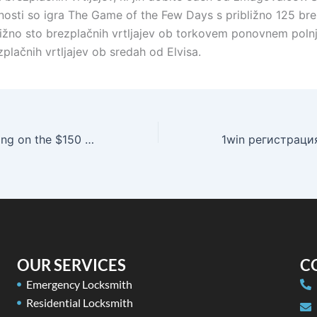
osti so igra The Game of the Few Days s približno 125 bre
ibližno sto brezplačnih vrtljajev ob torkovem ponovnem polnj
plačnih vrtljajev ob sredah od Elvisa.
Rising cost of living on the $150 Exactly how much are $150 really worth modifying to have cost-of-living develops?
OUR SERVICES
C
Emergency Locksmith
Residential Locksmith