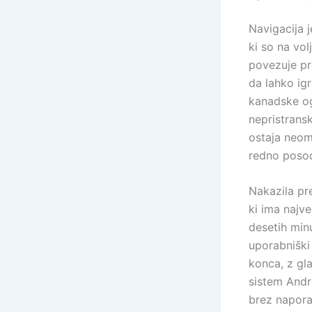
Navigacija j
ki so na vol
povezuje pr
da lahko ig
kanadske ogl
nepristransk
ostaja neom
redno posoda
Nakazila pre
ki ima najv
desetih min
uporabniški 
konca, z gl
sistem Andro
brez napora 