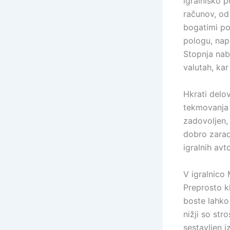
igralniško p
računov, od 
bogatimi po
pologu, nap
Stopnja nabi
valutah, ka
Hkrati delo
tekmovanja 
zadovoljen,
dobro zarad
igralnih avt
V igralnico 
Preprosto kl
boste lahko 
nižji so str
sestavljen i