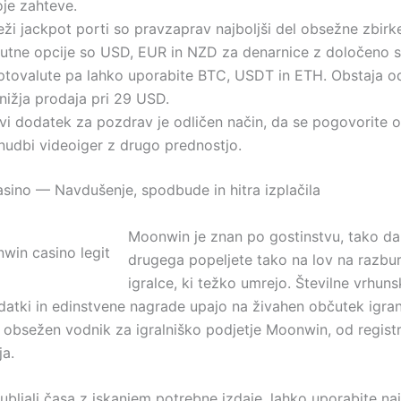
oje zahteve.
ži jackpot porti so pravzaprav najboljši del obsežne zbirke
lutne opcije so USD, EUR in NZD za denarnice z določeno st
iptovalute pa lahko uporabite BTC, USDT in ETH. Obstaja o
nižja prodaja pri 29 USD.
vi dodatek za pozdrav je odličen način, da se pogovorite o 
nudbi videoiger z drugo prednostjo.
ino — Navdušenje, spodbude in hitra izplačila
Moonwin je znan po gostinstvu, tako da
drugega popeljete tako na lov na razbur
igralce, ki težko umrejo. Številne vrhuns
datki in edinstvene nagrade upajo na živahen občutek igran
 obsežen vodnik za igralniško podjetje Moonwin, od registr
ja.
ubljali časa z iskanjem potrebne izdaje, lahko uporabite na