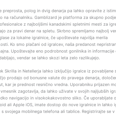
e preprosta, polog in dvig denarja pa lahko opravite z istim
jo na računalniku. Gamblizard je platforma za skupno podjet
ofesionalce z najboljšimi kanadskimi spletnimi mesti za igr
rajo za pravi denar na spletu. Skrbno spremljamo najbolj v
ase za lokalne igralnice, če upoštevate najvišja merila
osti. Ko smo plačani od igralcev, naša predanost nepristran
ajna. Upoštevajte eno podrobnost gonilnika in informacije 
bljajo, vendar se lahko skozi leta zelo razlikujejo.
k Skrilla in Netellerja lahko izključijo igralce iz povabljen
ečjo prodajo od bonusne valute do pravega denarja, določ
ut, kar je prednost resnično vredna. Uporabniku prijazen mo
vmesnik zagotavlja, da lahko uživate v svojih najljubših ig
adko navigacijo in visokokakovostno sliko. Če uporabljate o
id ali Apple iOS, imate dostop do nove igralnice in lahko i
s svojega mobilnega telefona ali tablice. Registrirajte se v 