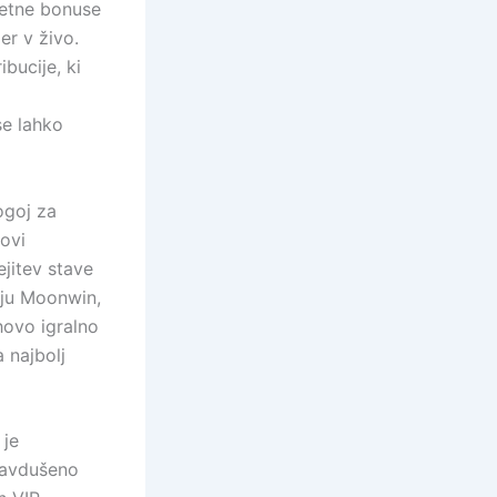
jetne bonuse
er v živo.
ibucije, ki
se lahko
ogoj za
ovi
ejitev stave
tju Moonwin,
hovo igralno
 najbolj
 je
navdušeno