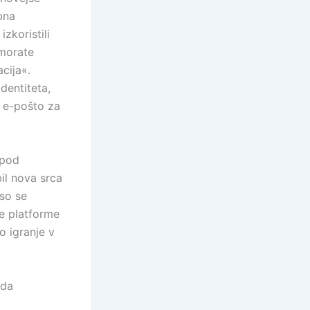
bna
zkoristili
 morate
cija«.
identiteta,
o e-pošto za
 pod
il nova srca
 so se
e platforme
o igranje v
 da