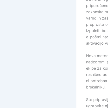
priporočene
zakonska mer
varno in zaš
preprosto ob
Izpolniti bo
e-poštni nas
aktivacijo 
Nova metoda 
nadzorom, po
ekipe za kom
resnično od
ni potrebna 
brskalniku.
Ste priprav
ugotovite n