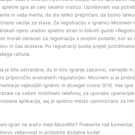
 spletne igre ali celo iskalno vrstico. Upoštevam vsa potre
ila in vaša merila, da ste lahko prepričani, da bomo lahko i
čiteno okolje za stave. Za registracijo v igralnici Moonwin
iskati njeno uradno spletno stran in klikniti gumb »Registra
ste morali obrazec za registracijo s svojimi podatki, kot so 
lov in čas dostave. Po registraciji boste prejeli potrditven
vašega računa.
je bila ustvarjena, da bi bilo igranje zabavno, varnejše in
 priporočilu avstralskih regulatorjev. Moonwin si je pridob
entarje najboljših igralnic in dosegel oceno 9/10. Vse igre
rezale na vašem mobilnem telefonu, za uporabo operacijsk
nobena aplikacija, saj je spletno mesto optimizirano za hitr
ljeni igrati na srečo med MoonWin? Preberite naš komentar,
jihovo veljavnost in pridobite dodatne kode!