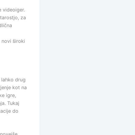
 videoiger.
arostjo, za
dlična
novi široki
 lahko drug
jenje kot na
ke igre,
ja. Tukaj
acije do
jnovejše