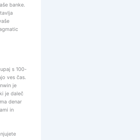
aše banke.
tavlja
vaše
ragmatic
kupaj s 100-
ajo ves čas.
onwin je
ki je daleč
ema denar
cami in
njujete