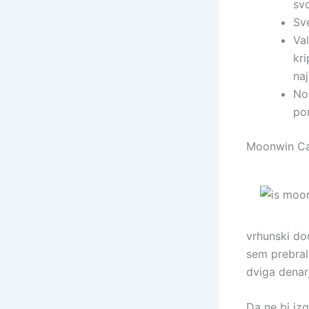
sv
Sve
Va
kr
naj
No
po
Moonwin Cas
vrhunski do
sem prebral
dviga denar
Da ne bi izg