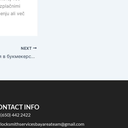
zplačnimi
enju ali več
NEXT
1win регистрация в букмекерской конторе 1вин.6436
ONTACT INFO
(650) 442 2422
locksmithservicesbayareateam@gmail.com