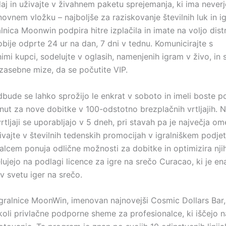
j in uživajte v živahnem paketu sprejemanja, ki ima never
vnem vložku – najboljše za raziskovanje številnih luk in ig
lnica Moonwin podpira hitre izplačila in imate na voljo distr
obije odprte 24 ur na dan, 7 dni v tednu. Komunicirajte s
imi kupci, sodelujte v oglasih, namenjenih igram v živo, in 
 zasebne mize, da se počutite VIP.
bude se lahko sprožijo le enkrat v soboto in imeli boste p
nut za nove dobitke v 100-odstotno brezplačnih vrtljajih. N
rtljaji se uporabljajo v 5 dneh, pri stavah pa je največja om
živajte v številnih tedenskih promocijah v igralniškem podje
nalcem ponuja odlične možnosti za dobitke in optimizira nji
lujejo na podlagi licence za igre na srečo Curacao, ki je ena
h v svetu iger na srečo.
igralnice MoonWin, imenovan najnovejši Cosmic Dollars Bar,
oli privlačne podporne sheme za profesionalce, ki iščejo 