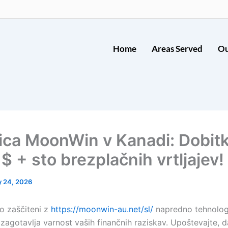
Home
Areas Served
Ou
nica MoonWin v Kanadi: Dobitk
$ + sto brezplačnih vrtljajev!
 24, 2026
so zaščiteni z
https://moonwin-au.net/sl/
napredno tehnolog
ki zagotavlja varnost vaših finančnih raziskav. Upoštevajte, 