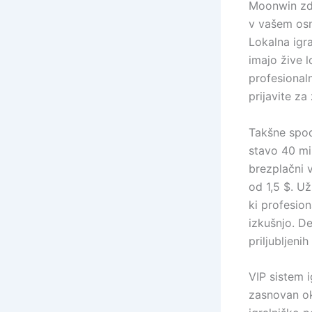
Moonwin zda
v vašem osno
Lokalna igra
imajo žive l
profesionaln
prijavite za
Takšne spod
stavo 40 mi
brezplačni v
od 1,5 $. U
ki profesio
izkušnjo. De
priljubljeni
VIP sistem 
zasnovan ok