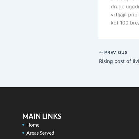
druge ugodn
vrtljaji, pr
kot 100 brez
PREVIOUS
MAIN LINKS
Home
Areas Served