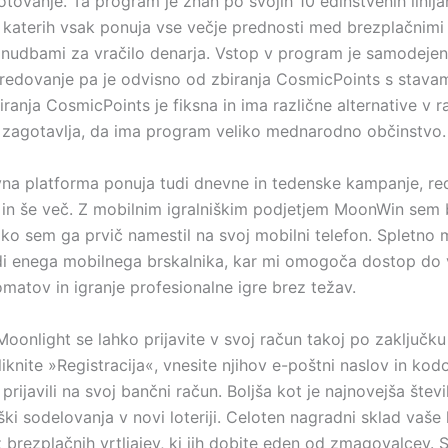
otovanje. Ta program je znan po svojih 10 edinstvenih linija
katerih vsak ponuja vse večje prednosti med brezplačnimi vr
nudbami za vračilo denarja. Vstop v program je samodeje
redovanje pa je odvisno od zbiranja CosmicPoints s stavami 
ranja CosmicPoints je fiksna in ima različne alternative v ra
r zagotavlja, da ima program veliko mednarodno občinstvo.
vna platforma ponuja tudi dnevne in tedenske kampanje, re
in še več. Z mobilnim igralniškim podjetjem MoonWin sem b
 ko sem ga prvič namestil na svoj mobilni telefon. Spletno 
i enega mobilnega brskalnika, kar mi omogoča dostop do
omatov in igranje profesionalne igre brez težav.
Moonlight se lahko prijavite v svoj račun takoj po zaključku
iknite »Registracija«, vnesite njihov e-poštni naslov in kodo
prijavili na svoj bančni račun. Boljša kot je najnovejša štev
oški sodelovanja v novi loteriji. Celoten nagradni sklad vaše l
z brezplačnih vrtljajev, ki jih dobite eden od zmagovalcev. 