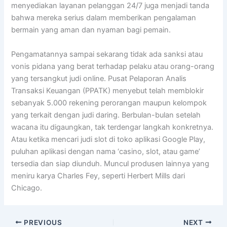
menyediakan layanan pelanggan 24/7 juga menjadi tanda
bahwa mereka serius dalam memberikan pengalaman
bermain yang aman dan nyaman bagi pemain.
Pengamatannya sampai sekarang tidak ada sanksi atau
vonis pidana yang berat terhadap pelaku atau orang-orang
yang tersangkut judi online. Pusat Pelaporan Analis
Transaksi Keuangan (PPATK) menyebut telah memblokir
sebanyak 5.000 rekening perorangan maupun kelompok
yang terkait dengan judi daring. Berbulan-bulan setelah
wacana itu digaungkan, tak terdengar langkah konkretnya.
Atau ketika mencari judi slot di toko aplikasi Google Play,
puluhan aplikasi dengan nama ‘casino, slot, atau game’
tersedia dan siap diunduh. Muncul produsen lainnya yang
meniru karya Charles Fey, seperti Herbert Mills dari
Chicago.
PREVIOUS
NEXT