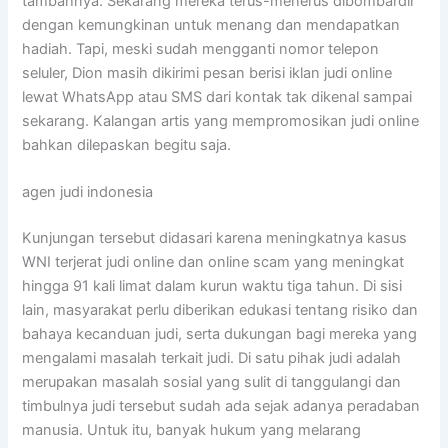
tambahnya. Sekarang mereka terus-menerus dibombardir
dengan kemungkinan untuk menang dan mendapatkan
hadiah. Tapi, meski sudah mengganti nomor telepon
seluler, Dion masih dikirimi pesan berisi iklan judi online
lewat WhatsApp atau SMS dari kontak tak dikenal sampai
sekarang. Kalangan artis yang mempromosikan judi online
bahkan dilepaskan begitu saja.
agen judi indonesia
Kunjungan tersebut didasari karena meningkatnya kasus
WNI terjerat judi online dan online scam yang meningkat
hingga 91 kali limat dalam kurun waktu tiga tahun. Di sisi
lain, masyarakat perlu diberikan edukasi tentang risiko dan
bahaya kecanduan judi, serta dukungan bagi mereka yang
mengalami masalah terkait judi. Di satu pihak judi adalah
merupakan masalah sosial yang sulit di tanggulangi dan
timbulnya judi tersebut sudah ada sejak adanya peradaban
manusia. Untuk itu, banyak hukum yang melarang