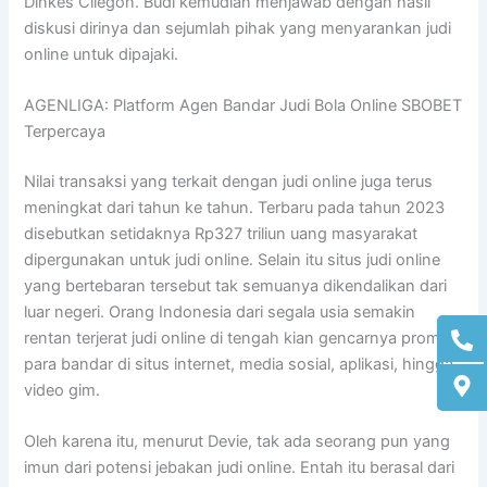
Dinkes Cilegon. Budi kemudian menjawab dengan hasil
diskusi dirinya dan sejumlah pihak yang menyarankan judi
online untuk dipajaki.
AGENLIGA: Platform Agen Bandar Judi Bola Online SBOBET
Terpercaya
Nilai transaksi yang terkait dengan judi online juga terus
meningkat dari tahun ke tahun. Terbaru pada tahun 2023
disebutkan setidaknya Rp327 triliun uang masyarakat
dipergunakan untuk judi online. Selain itu situs judi online
yang bertebaran tersebut tak semuanya dikendalikan dari
luar negeri. Orang Indonesia dari segala usia semakin
Ph
M
rentan terjerat judi online di tengah kian gencarnya promosi
alt
ma
para bandar di situs internet, media sosial, aplikasi, hingga
alt
video gim.
Oleh karena itu, menurut Devie, tak ada seorang pun yang
imun dari potensi jebakan judi online. Entah itu berasal dari