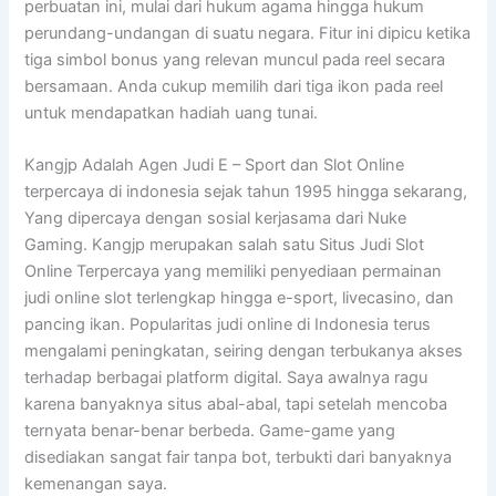
perbuatan ini, mulai dari hukum agama hingga hukum
perundang-undangan di suatu negara. Fitur ini dipicu ketika
tiga simbol bonus yang relevan muncul pada reel secara
bersamaan. Anda cukup memilih dari tiga ikon pada reel
untuk mendapatkan hadiah uang tunai.
Kangjp Adalah Agen Judi E – Sport dan Slot Online
terpercaya di indonesia sejak tahun 1995 hingga sekarang,
Yang dipercaya dengan sosial kerjasama dari Nuke
Gaming. Kangjp merupakan salah satu Situs Judi Slot
Online Terpercaya yang memiliki penyediaan permainan
judi online slot terlengkap hingga e-sport, livecasino, dan
pancing ikan. Popularitas judi online di Indonesia terus
mengalami peningkatan, seiring dengan terbukanya akses
terhadap berbagai platform digital. Saya awalnya ragu
karena banyaknya situs abal-abal, tapi setelah mencoba
ternyata benar-benar berbeda. Game-game yang
disediakan sangat fair tanpa bot, terbukti dari banyaknya
kemenangan saya.