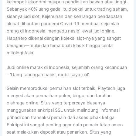
kelompok ekonomi maupun pendidikan bawah atau tinggi.
Sebanyak 40% uang gadai itu dipakai untuk trading saham,
sisanya judi slot. Kejenuhan dan kehilangan pendapatan
akibat dihantam pandemi Covid-19 membuat sejumlah
orang di Indonesia ‘mengadu nasib’ lewat judi online.
Habanero dikenal dengan koleksi slot-nya yang sangat
beragam—mulai dari tema buah klasik hingga cerita
mitologi Asia.
Judi online marak di Indonesia, sejumlah orang kecanduan
– ‘Uang tabungan habis, mobil saya jual’
Selain memproduksi permainan slot terbaik, Playtech juga
menyediakan permainan poker, bingo, dan taruhan
olahraga online. Situs yang terpercaya biasanya
menggunakan enkripsi SSL untuk melindungi informasi
pribadi dan transaksi pemain dari akses pihak ketiga.
Enkripsi ini sangat penting agar data pemain tetap aman
saat melakukan deposit atau penarikan. Situs yang