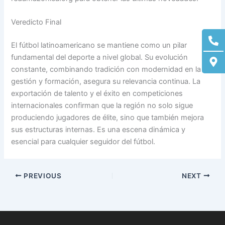
Veredicto Final
Ph
M
alt
ma
El fútbol latinoamericano se mantiene como un pilar
alt
fundamental del deporte a nivel global. Su evolución
constante, combinando tradición con modernidad en la
gestión y formación, asegura su relevancia continua. La
exportación de talento y el éxito en competiciones
internacionales confirman que la región no solo sigue
produciendo jugadores de élite, sino que también mejora
sus estructuras internas. Es una escena dinámica y
esencial para cualquier seguidor del fútbol.
PREVIOUS
NEXT