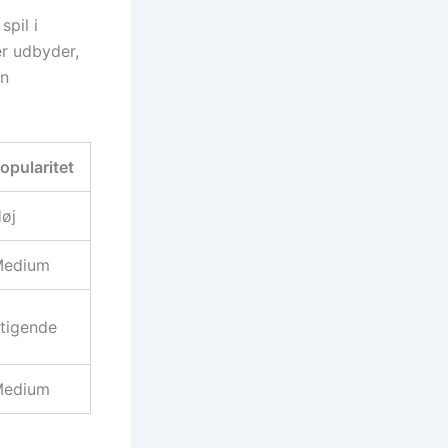
spil i
er udbyder,
en
opularitet
øj
edium
tigende
edium