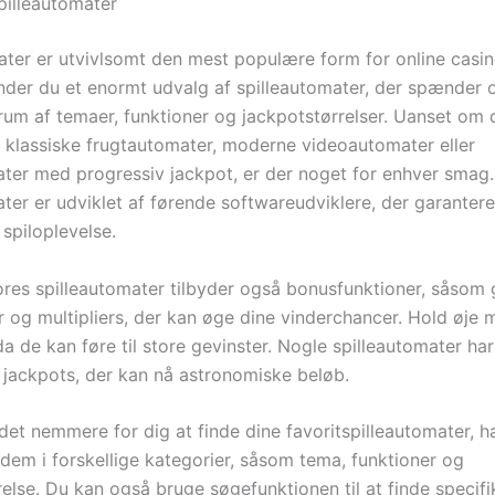
illeautomater
ater er utvivlsomt den mest populære form for online casin
inder du et enormt udvalg af spilleautomater, der spænder 
rum af temaer, funktioner og jackpotstørrelser. Uanset om 
 klassiske frugtautomater, moderne videoautomater eller
ater med progressiv jackpot, er der noget for enhver smag
ter er udviklet af førende softwareudviklere, der garantere
piloplevelse.
res spilleautomater tilbyder også bonusfunktioner, såsom g
 og multipliers, der kan øge dine vinderchancer. Hold øje 
da de kan føre til store gevinster. Nogle spilleautomater ha
 jackpots, der kan nå astronomiske beløb.
det nemmere for dig at finde dine favoritspilleautomater, ha
 dem i forskellige kategorier, såsom tema, funktioner og
relse. Du kan også bruge søgefunktionen til at finde specif