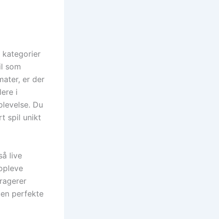
 kategorier
il som
ater, er der
ere i
oplevelse. Du
t spil unikt
så live
 opleve
eragerer
den perfekte