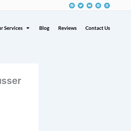
F
T
Y
P
W
a
w
o
i
o
c
i
u
n
r
e
t
t
t
d
b
t
u
e
p
o
e
b
r
r
o
r
e
e
e
k
s
s
t
s
r Services
Blog
Reviews
Contact Us
usser