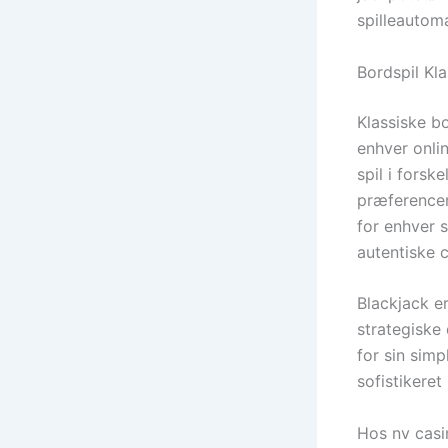
spilleautoma
Bordspil Kla
Klassiske b
enhver onlin
spil i forsk
præferencer
for enhver s
autentiske 
Blackjack er
strategiske
for sin sim
sofistikeret
Hos nv casi