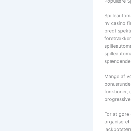
Populære Sp
Spilleautom
nv casino f
bredt spekt
foretrækker
spilleautom
spilleautoma
spændende s
Mange af vo
bonusrunder
funktioner, 
progressive
For at gøre 
organiseret
jackpotstør