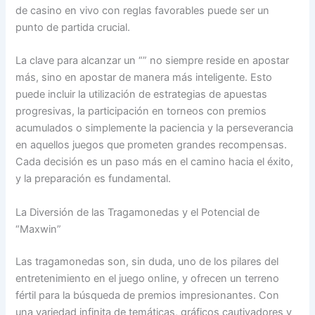
de casino en vivo con reglas favorables puede ser un
punto de partida crucial.
La clave para alcanzar un “” no siempre reside en apostar
más, sino en apostar de manera más inteligente. Esto
puede incluir la utilización de estrategias de apuestas
progresivas, la participación en torneos con premios
acumulados o simplemente la paciencia y la perseverancia
en aquellos juegos que prometen grandes recompensas.
Cada decisión es un paso más en el camino hacia el éxito,
y la preparación es fundamental.
La Diversión de las Tragamonedas y el Potencial de
“Maxwin”
Las tragamonedas son, sin duda, uno de los pilares del
entretenimiento en el juego online, y ofrecen un terreno
fértil para la búsqueda de premios impresionantes. Con
una variedad infinita de temáticas, gráficos cautivadores y