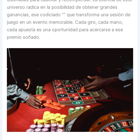
universo radica en la posibilidad de obtener grandes
ganancias, ese codiciado “” que transforma una sesión de
juego en un evento memorable. Cada giro, cada mano,
cada apuesta es una oportunidad para acercarse a ese
premio soñado.