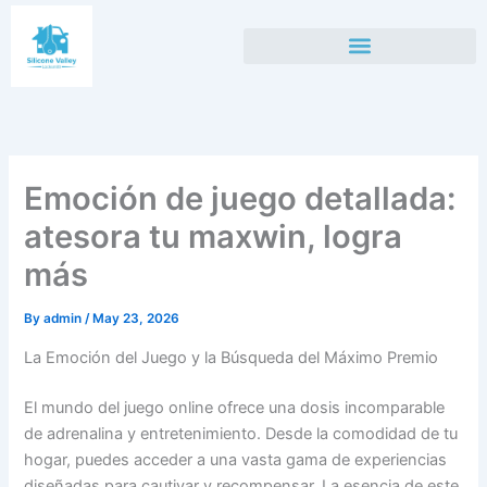
Skip
to
content
Emoción de juego detallada:
atesora tu maxwin, logra
más
By
admin
/
May 23, 2026
La Emoción del Juego y la Búsqueda del Máximo Premio
El mundo del juego online ofrece una dosis incomparable
de adrenalina y entretenimiento. Desde la comodidad de tu
hogar, puedes acceder a una vasta gama de experiencias
diseñadas para cautivar y recompensar. La esencia de este