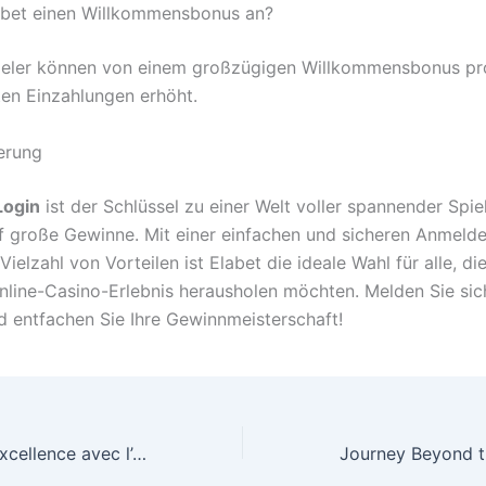
labet einen Willkommensbonus an?
ieler können von einem großzügigen Willkommensbonus prof
ten Einzahlungen erhöht.
erung
Login
ist der Schlüssel zu einer Welt voller spannender Spie
 große Gewinne. Mit einer einfachen und sicheren Anmel
Vielzahl von Vorteilen ist Elabet die ideale Wahl für alle, di
nline-Casino-Erlebnis herausholen möchten. Melden Sie si
d entfachen Sie Ihre Gewinnmeisterschaft!
Naviguez vers l’excellence avec l’accès supabet éclairé