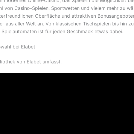
in modernes Online-Casino, das Spielern die Möglichkeit bie
ahl von Casino-Spielen, Sportwetten und vielem mehr zu wäh
zerfreundlichen Oberfläche und attraktiven Bonusangeboten
er aus aller Welt an. Von klassischen Tischspielen bis hin zu
Spielautomaten ist für jeden Geschmack etwas dabei.
swahl bei Elabet
bliothek von Elabet umfasst: