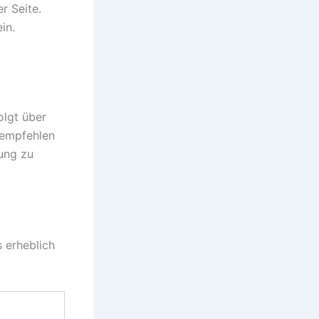
r Seite.
in.
olgt über
 empfehlen
rung zu
s erheblich