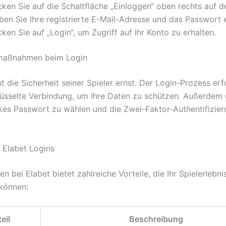
cken Sie auf die Schaltfläche „Einloggen“ oben rechts auf de
ben Sie Ihre registrierte E-Mail-Adresse und das Passwort e
cken Sie auf „Login“, um Zugriff auf Ihr Konto zu erhalten.
smaßnahmen beim Login
 die Sicherheit seiner Spieler ernst. Der Login-Prozess erf
lüsselte Verbindung, um Ihre Daten zu schützen. Außerdem
arkes Passwort zu wählen und die Zwei-Faktor-Authentifizie
s Elabet Logins
n bei Elabet bietet zahlreiche Vorteile, die Ihr Spielerlebni
können:
eil
Beschreibung