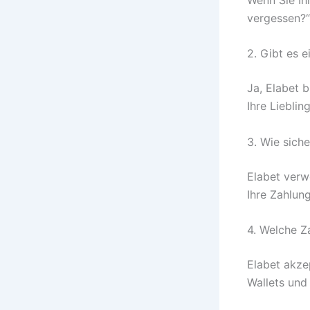
vergessen?“
2. Gibt es 
Ja, Elabet 
Ihre Lieblin
3. Wie siche
Elabet verwe
Ihre Zahlun
4. Welche 
Elabet akze
Wallets und