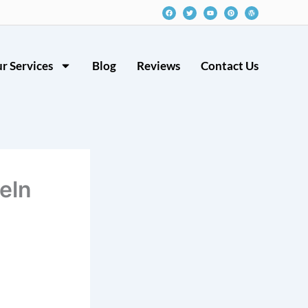
F
T
Y
P
W
a
w
o
i
o
c
i
u
n
r
e
t
t
t
d
b
t
u
e
p
o
e
b
r
r
o
r
e
e
e
k
s
s
t
s
r Services
Blog
Reviews
Contact Us
eln