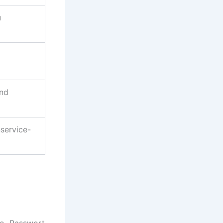
u
und
service-
he „Passwort