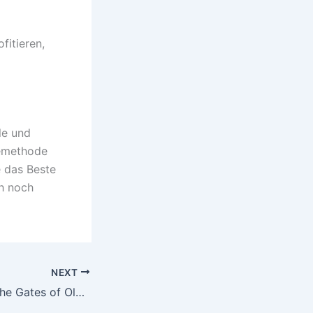
itieren,
le und
demethode
e das Beste
ch noch
NEXT
Journey Beyond the Gates of Olympus Unleashing Divine Riches