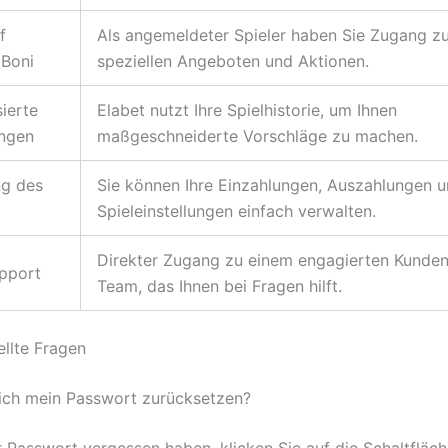
f
Als angemeldeter Spieler haben Sie Zugang z
 Boni
speziellen Angeboten und Aktionen.
sierte
Elabet nutzt Ihre Spielhistorie, um Ihnen
ngen
maßgeschneiderte Vorschläge zu machen.
ng des
Sie können Ihre Einzahlungen, Auszahlungen 
Spieleinstellungen einfach verwalten.
Direkter Zugang zu einem engagierten Kunden
pport
Team, das Ihnen bei Fragen hilft.
ellte Fragen
 ich mein Passwort zurücksetzen?
r Passwort vergessen haben, klicken Sie auf die Schaltfläc