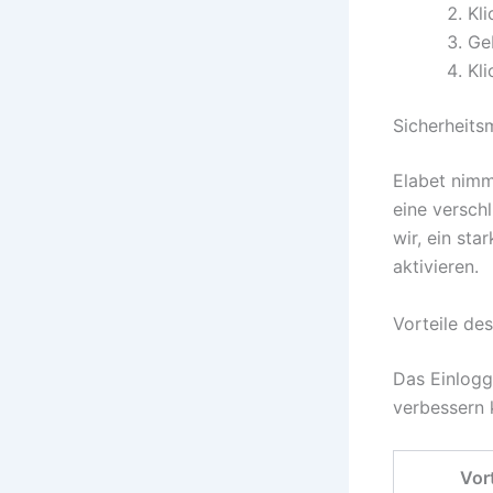
Kli
Ge
Kli
Sicherheit
Elabet nimmt
eine versch
wir, ein st
aktivieren.
Vorteile de
Das Einlogge
verbessern 
Vort