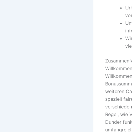
Ur
vo
Un
inf
Wi
vi
Zusammenfa
Willkommens
Willkommens
Bonussumme 
weiteren Ca
speziell fa
verschieden
Regel, wie 
Dunder funk
umfangreich