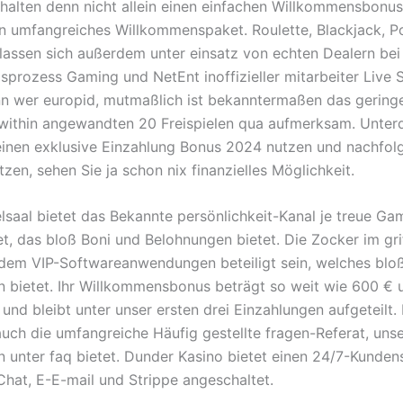
halten denn nicht allein einen einfachen Willkommensbonus,
 umfangreiches Willkommenspaket. Roulette, Blackjack, Po
lassen sich außerdem unter einsatz von echten Dealern bei
sprozess Gaming und NetEnt inoffizieller mitarbeiter Live S
nn wer europid, mutmaßlich ist bekanntermaßen das geringe
within angewandten 20 Freispielen qua aufmerksam. Unter
einen exklusive Einzahlung Bonus 2024 nutzen und nachfo
tzen, sehen Sie ja schon nix finanzielles Möglichkeit.
lsaal bietet das Bekannte persönlichkeit-Kanal je treue Ga
et, das bloß Boni und Belohnungen bietet. Die Zocker im gr
dem VIP-Softwareanwendungen beteiligt sein, welches bloß
 bietet. Ihr Willkommensbonus beträgt so weit wie 600 € 
und bleibt unter unser ersten drei Einzahlungen aufgeteilt.
 auch die umfangreiche Häufig gestellte fragen-Referat, uns
 unter faq bietet. Dunder Kasino bietet einen 24/7-Kunde
Chat, E-E-mail und Strippe angeschaltet.