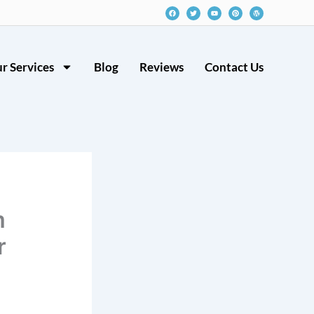
F
T
Y
P
W
a
w
o
i
o
c
i
u
n
r
e
t
t
t
d
b
t
u
e
p
o
e
b
r
r
o
r
e
e
e
k
s
s
t
s
r Services
Blog
Reviews
Contact Us
m
r