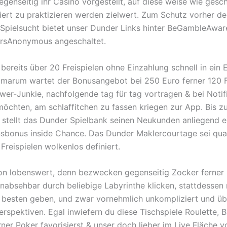
egenseitig ihr Casino vorgestellt, auf diese weise wie gesc
ert zu praktizieren werden zielwert.
Zum Schutz vorher de
 Spielsucht bietet unser Dunder Links hinter BeGambleAwa
rsAnonymous angeschaltet.
bereits über 20 Freispielen ohne Einzahlung schnell in ein 
arum wartet der Bonusangebot bei 250 Euro ferner 120 F
ower-Junkie, nachfolgende tag für tag vortragen & bei Notif
 möchten, am schlaffitchen zu fassen kriegen zur App. Bis z
 stellt das Dunder Spielbank seinen Neukunden anliegend
bonus inside Chance. Das Dunder Maklercourtage sei qua
Freispielen wolkenlos definiert.
on lobenswert, denn bezwecken gegenseitig Zocker ferner
 unabsehbar durch beliebige Labyrinthe klicken, stattdessen
 besten geben, und zwar vornehmlich unkompliziert und üb
erspektiven. Egal inwiefern du diese Tischspiele Roulette, B
rner Poker favorisierst & unser doch lieber im Live Fläche 