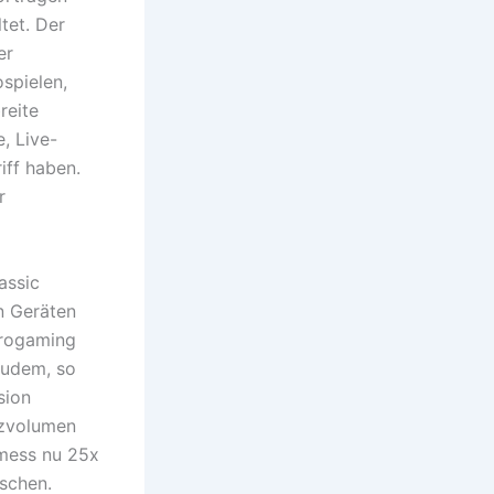
tet. Der
er
ospielen,
reite
, Live-
iff haben.
r
assic
n Geräten
crogaming
zudem, so
sion
tzvolumen
 mess nu 25x
schen.