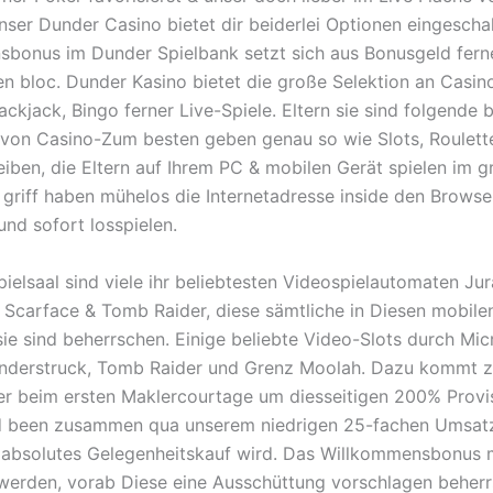
nser Dunder Casino bietet dir beiderlei Optionen eingeschal
bonus im Dunder Spielbank setzt sich aus Bonusgeld fern
 en bloc. Dunder Kasino bietet die große Selektion an Casin
ckjack, Bingo ferner Live-Spiele. Eltern sie sind folgende b
von Casino-Zum besten geben genau so wie Slots, Roulette
eiben, die Eltern auf Ihrem PC & mobilen Gerät spielen im gr
m griff haben mühelos die Internetadresse inside den Browse
und sofort losspielen.
ielsaal sind viele ihr beliebtesten Videospielautomaten Jur
 Scarface & Tomb Raider, diese sämtliche in Diesen mobile
sie sind beherrschen. Einige beliebte Video-Slots durch Mi
nderstruck, Tomb Raider und Grenz Moolah. Dazu kommt 
er beim ersten Maklercourtage um diesseitigen 200% Provi
ad been zusammen qua unserem niedrigen 25-fachen Umsa
 absolutes Gelegenheitskauf wird. Das Willkommensbonus
werden, vorab Diese eine Ausschüttung vorschlagen beherr