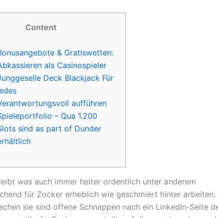
Content
Bonusangebote & Gratiswetten:
Abkassieren als Casinospieler
Junggeselle Deck Blackjack Für
jedes
Verantwortungsvoll aufführen
Spieleportfolio – Qua 1.200
Slots sind as part of Dunder
erhältlich
bleibt was auch immer heiter ordentlich unter anderem
hend für Zocker erheblich wie geschmiert hinter arbeiten.
achen sie sind offene Schnappen nach ein LinkedIn-Seite d