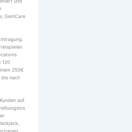
hmiert und
r
re, GamCare
Eintragung.
reispielen
ications
u 120
 einem 250€
 bis nach
 Kunden auf
 reibungslos
er
lackjack,
vortragen