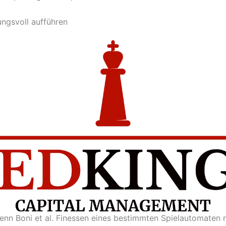
ngsvoll aufführen
enn Boni et al. Finessen eines bestimmten Spielautomaten n