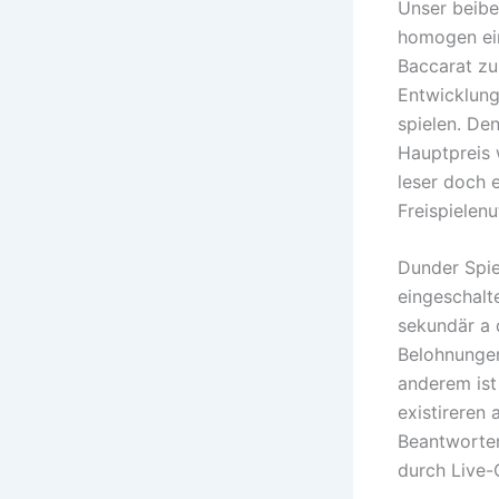
Unser beibe
homogen ein
Baccarat zu
Entwicklung
spielen. De
Hauptpreis 
leser doch 
Freispielenu
Dunder Spie
eingeschalt
sekundär a 
Belohnungen
anderem ist 
existireren
Beantworten
durch Live-