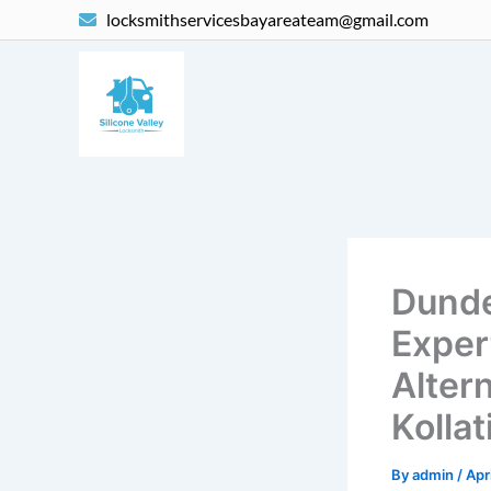
Skip
locksmithservicesbayareateam@gmail.com
to
content
Dunde
Exper
Altern
Kollat
By
admin
/
Apr