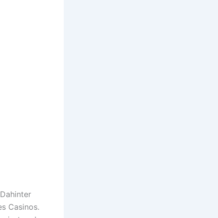
 Dahinter
es Casinos.