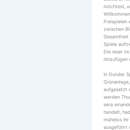
möchtest, u
Willkommens
Freispielen
zwischen Bla
Gesamtheit 
Spiele auftr
Die leser i
hinzufügen 
In Dunder Sp
Grünanlage,
aufgesetzt 
werden Thu
sera einand
handelt, h
mühelos ihr
ausgeführt 