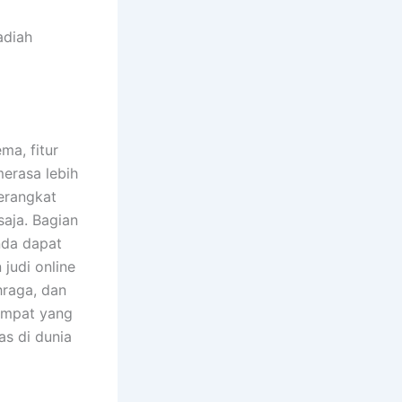
adiah
a, fitur
erasa lebih
perangkat
aja. Bagian
nda dapat
judi online
hraga, dan
tempat yang
s di dunia