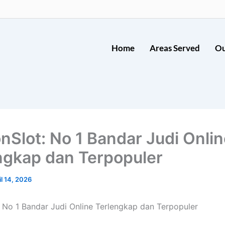
Home
Areas Served
Ou
nSlot: No 1 Bandar Judi Onli
ngkap dan Terpopuler
il 14, 2026
 No 1 Bandar Judi Online Terlengkap dan Terpopuler