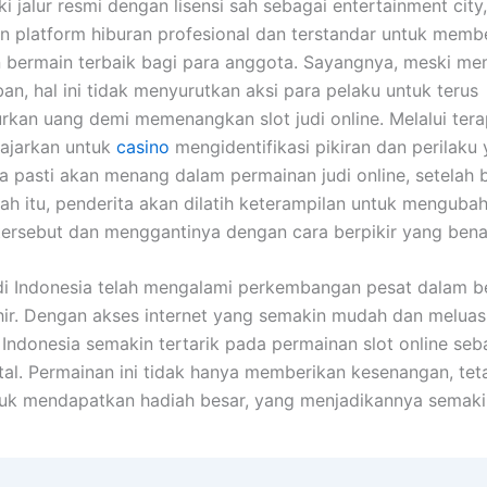
i jalur resmi dengan lisensi sah sebagai entertainment city,
 platform hiburan profesional dan terstandar untuk memb
 bermain terbaik bagi para anggota. Sayangnya, meski m
an, hal ini tidak menyurutkan aksi para pelaku untuk terus
an uang demi memenangkan slot judi online. Melalui terapi
iajarkan untuk
casino
mengidentifikasi pikiran dan perilaku 
ya pasti akan menang dalam permainan judi online, setelah b
lah itu, penderita akan dilatih keterampilan untuk mengubah
tersebut dan menggantinya dengan cara berpikir yang bena
 di Indonesia telah mengalami perkembangan pesat dalam 
hir. Dengan akses internet yang semakin mudah dan meluas
Indonesia semakin tertarik pada permainan slot online seb
ital. Permainan ini tidak hanya memberikan kesenangan, tet
uk mendapatkan hadiah besar, yang menjadikannya semaki