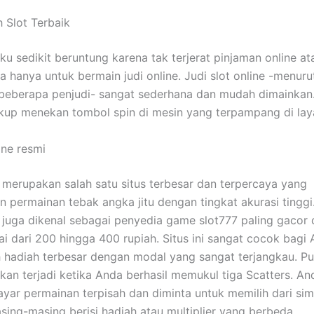
h Slot Terbaik
u sedikit beruntung karena tak terjerat pinjaman online at
a hanya untuk bermain judi online. Judi slot online -menuru
beberapa penjudi- sangat sederhana dan mudah dimainkan
kup menekan tombol spin di mesin yang terpampang di laya
line resmi
 merupakan salah satu situs terbesar dan terpercaya yang
 permainan tebak angka jitu dengan tingkat akurasi tinggi. 
 juga dikenal sebagai penyedia game slot777 paling gacor
ai dari 200 hingga 400 rupiah. Situs ini sangat cocok bagi
h hadiah terbesar dengan modal yang sangat terjangkau. Pu
kan terjadi ketika Anda berhasil memukul tiga Scatters. A
ayar permainan terpisah dan diminta untuk memilih dari si
asing-masing berisi hadiah atau multiplier yang berbeda.