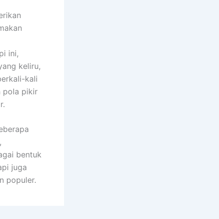
erikan
emakan
 ini,
yang keliru,
erkali-kali
 pola pikir
r.
beberapa
,
agai bentuk
api juga
n populer.