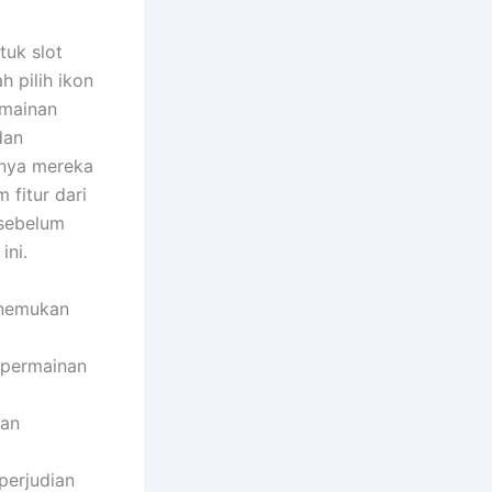
tuk slot
h pilih ikon
rmainan
dan
rnya mereka
fitur dari
 sebelum
ini.
enemukan
 permainan
gan
perjudian