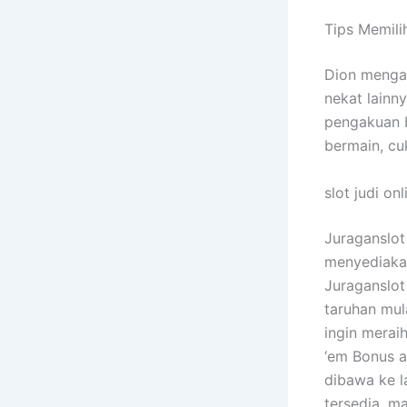
Tips Memili
Dion mengak
nekat lainny
pengakuan 
bermain, cu
slot judi on
Juraganslot
menyediakan
Juraganslot
taruhan mul
ingin merai
‘em Bonus a
dibawa ke l
tersedia, m