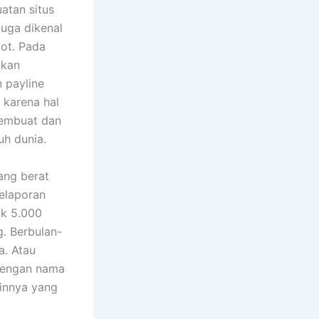
atan situs
juga dikenal
ot. Pada
kkan
 payline
karena hal
membuat dan
uh dunia.
ang berat
Pelaporan
ak 5.000
. Berbulan-
a. Atau
 dengan nama
ainnya yang