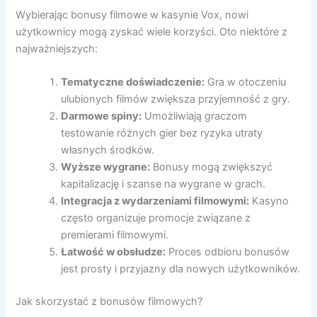
Wybierając bonusy filmowe w kasynie Vox, nowi
użytkownicy mogą zyskać wiele korzyści. Oto niektóre z
najważniejszych:
Tematyczne doświadczenie:
Gra w otoczeniu
ulubionych filmów zwiększa przyjemność z gry.
Darmowe spiny:
Umożliwiają graczom
testowanie różnych gier bez ryzyka utraty
własnych środków.
Wyższe wygrane:
Bonusy mogą zwiększyć
kapitalizację i szanse na wygrane w grach.
Integracja z wydarzeniami filmowymi:
Kasyno
często organizuje promocje związane z
premierami filmowymi.
Łatwość w obsłudze:
Proces odbioru bonusów
jest prosty i przyjazny dla nowych użytkowników.
Jak skorzystać z bonusów filmowych?