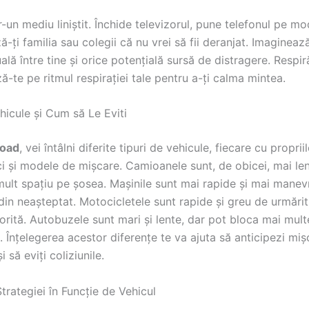
-un mediu liniștit. Închide televizorul, pune telefonul pe mod
ă-ți familia sau colegii că nu vrei să fii deranjat. Imaginează
uală între tine și orice potențială sursă de distragere. Respi
-te pe ritmul respirației tale pentru a-ți calma mintea.
hicule și Cum să Le Eviti
road
, vei întâlni diferite tipuri de vehicule, fiecare cu proprii
ci și modele de mișcare. Camioanele sunt, de obicei, mai len
ult spațiu pe șosea. Mașinile sunt mai rapide și mai manevr
in neașteptat. Motocicletele sunt rapide și greu de urmărit
orită. Autobuzele sunt mari și lente, dar pot bloca mai mult
. Înțelegerea acestor diferențe te va ajuta să anticipezi miș
i să eviți coliziunile.
rategiei în Funcție de Vehicul