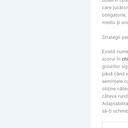
observi tipa
care jucător
obligatorie,
mediu și un
Strategii p
Există numer
scorul în
ch
golurilor si
până când eș
semințele cu
obține câte
câteva runde
Adaptabilita
să-ți schimb