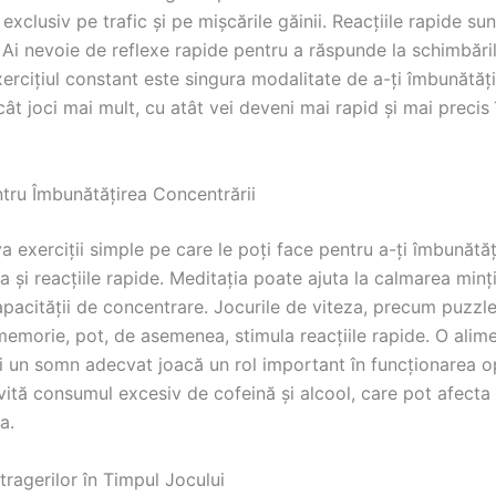
exclusiv pe trafic și pe mișcările găinii. Reacțiile rapide sun
Ai nevoie de reflexe rapide pentru a răspunde la schimbăril
Exercițiul constant este singura modalitate de a-ți îmbunătăți
cât joci mai mult, cu atât vei deveni mai rapid și mai precis 
ntru Îmbunătățirea Concentrării
a exerciții simple pe care le poți face pentru a-ți îmbunătăț
 și reacțiile rapide. Meditația poate ajuta la calmarea minții
pacității de concentrare. Jocurile de viteza, precum puzzle
memorie, pot, de asemenea, stimula reacțiile rapide. O alim
i un somn adecvat joacă un rol important în funcționarea o
Evită consumul excesiv de cofeină și alcool, care pot afecta
a.
tragerilor în Timpul Jocului