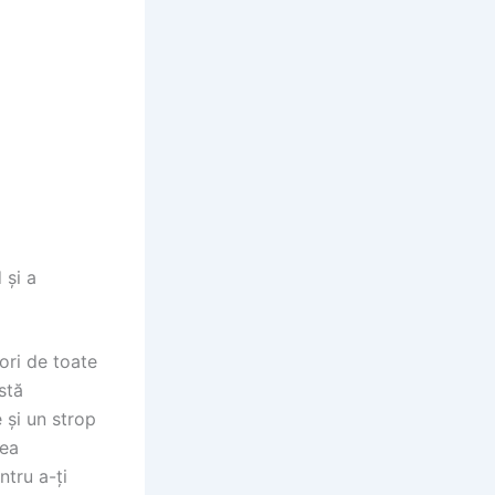
 și a
ori de toate
stă
 și un strop
sea
ntru a-ți