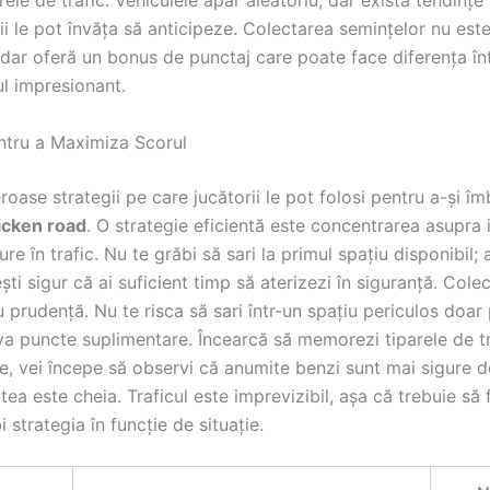
rele de trafic. Vehiculele apar aleatoriu, dar există tendințe
ii le pot învăța să anticipeze. Colectarea semințelor nu est
 dar oferă un bonus de punctaj care poate face diferența în
ul impresionant.
entru a Maximiza Scorul
oase strategii pe care jucătorii le pot folosi pentru a-și îm
icken road
. O strategie eficientă este concentrarea asupra i
gure în trafic. Nu te grăbi să sari la primul spațiu disponibil;
ti sigur că ai suficient timp să aterizezi în siguranță. Cole
 prudență. Nu te risca să sari într-un spațiu periculos doar
va puncte suplimentare. Încearcă să memorezi tiparele de t
, vei începe să observi că anumite benzi sunt mai sigure de
tea este cheia. Traficul este imprevizibil, așa că trebuie să f
i strategia în funcție de situație.