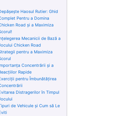
Depășește Haosul Rutier: Ghid
Complet Pentru a Domina
Chicken Road și a Maximiza
Scorul!
Înțelegerea Mecanicii de Bază a
Jocului Chicken Road
Strategii pentru a Maximiza
Scorul
Importanța Concentrării și a
Reacțiilor Rapide
Exerciții pentru Îmbunătățirea
Concentrării
Evitarea Distragerilor în Timpul
Jocului
Tipuri de Vehicule și Cum să Le
Eviti