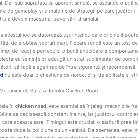
ul. Dar sub suprafața sa aparent simplă, se ascunde o adân
re de gameplay și o mulțime de strategii pe care jucătorii 
ru a deveni maeștri ai traversării drumului.
a acestui joc se datorează ușurinței cu care oricine îl poate
ultății de a obține scoruri mari. Fiecare rundă este un test de
timpi de reacție perfecți și o bună anticipare a comportame
Colectarea semințelor adaugă un strat suplimentar de comple
ătorii să facă alegeri rapide între siguranță și recompensă.
ad
nu este doar o chestiune de noroc, ci și de abilitate și str
 Mecanicii de Bază a Jocului Chicken Road
cela în
chicken road
, este esențial să înțelegi mecanicile f
 Găina se deplasează constant înainte, iar jucătorul control
care aceasta sare. Timingul este crucial: o săritură prea t
 poate duce la coliziune cu un vehicul. De asemenea, este i