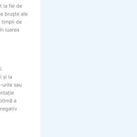
t la fel de
e bruște ale
 timpii de
în luarea
i
 și la
-urile sau
entație
ptimă a
 negativ