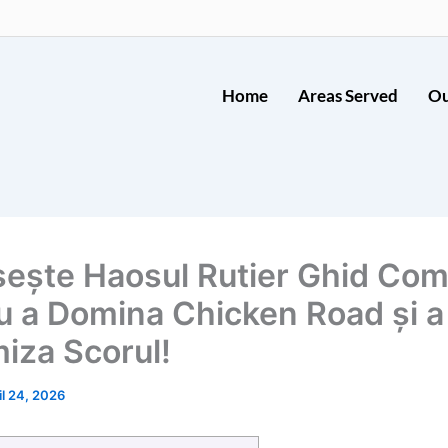
Home
Areas Served
Ou
ește Haosul Rutier Ghid Com
u a Domina Chicken Road și a
iza Scorul!
il 24, 2026