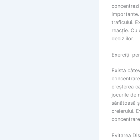
concentrezi 
importante. 
traficului. 
reacție. Cu 
deciziilor.
Exerciții pe
Există câtev
concentrarea
creșterea ca
jocurile de 
sănătoasă ș
creierului. 
concentrare
Evitarea Dis