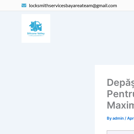
Skip
locksmithservicesbayareateam@gmail.com
to
content
Depăș
Pentr
Maxim
By
admin
/
Apr