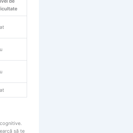
ivel de
ficultate
at
u
u
at
 cognitive.
cearcă să te