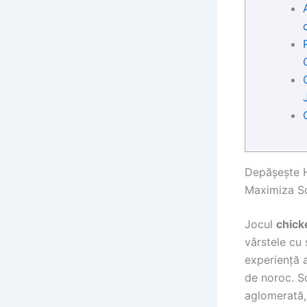
Depășește H
Maximiza Sc
Jocul
chick
vârstele cu
experiență a
de noroc. S
aglomerată,