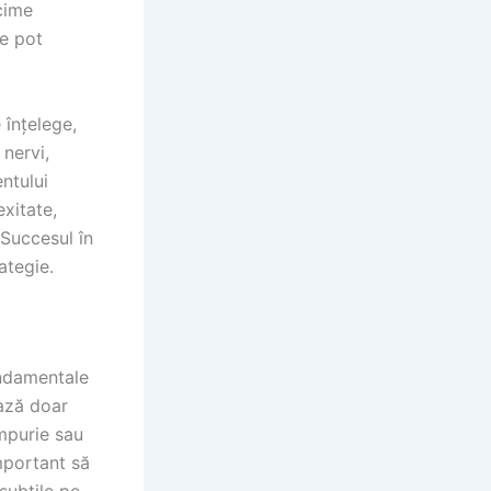
cime
le pot
 înțelege,
 nervi,
ntului
xitate,
 Succesul în
ategie.
undamentale
ează doar
impurie sau
mportant să