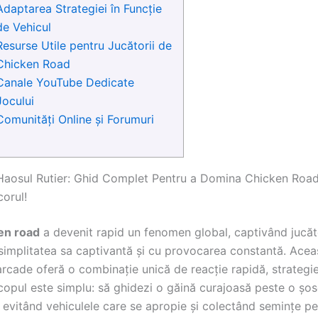
Adaptarea Strategiei în Funcție
de Vehicul
Resurse Utile pentru Jucătorii de
Chicken Road
Canale YouTube Dedicate
Jocului
Comunități Online și Forumuri
aosul Rutier: Ghid Complet Pentru a Domina Chicken Road
orul!
en road
a devenit rapid un fenomen global, captivând jucăt
 simplitatea sa captivantă și cu provocarea constantă. Acea
rcade oferă o combinație unică de reacție rapidă, strategie
copul este simplu: să ghidezi o găină curajoasă peste o șo
 evitând vehiculele care se apropie și colectând semințe pe