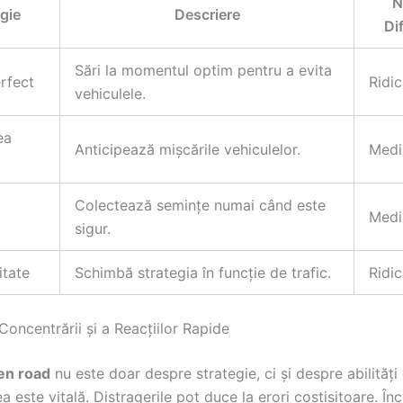
N
gie
Descriere
Di
Sări la momentul optim pentru a evita
rfect
Ridic
vehiculele.
ea
Anticipează mișcările vehiculelor.
Medi
Colectează semințe numai când este
Medi
sigur.
itate
Schimbă strategia în funcție de trafic.
Ridic
oncentrării și a Reacțiilor Rapide
en road
nu este doar despre strategie, ci și despre abilități
 este vitală. Distragerile pot duce la erori costisitoare. În