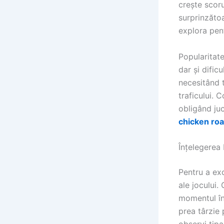
crește scor
surprinzătoa
explora pent
Popularitate
dar și dific
necesitând 
traficului. 
obligând juc
chicken ro
Înțelegerea
Pentru a ex
ale jocului.
momentul în 
prea târzie