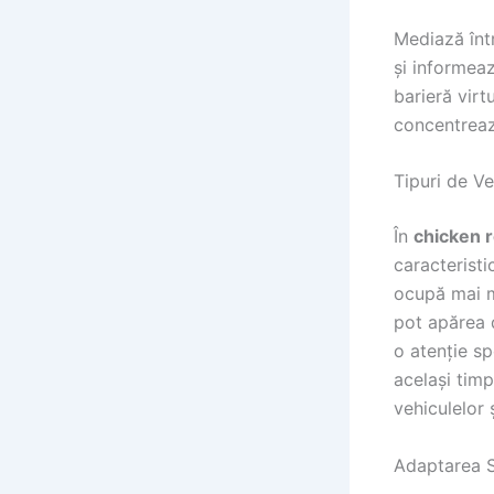
Mediază într
și informeaz
barieră virt
concentrează
Tipuri de Ve
În
chicken 
caracteristi
ocupă mai m
pot apărea d
o atenție sp
același timp
vehiculelor ș
Adaptarea St