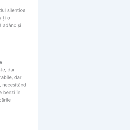
ul silențios
-ți o
ră adânc și
le
te, dar
abile, dar
, necesitând
e benzi în
cările