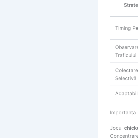
Strate
Timing Pe
Observar
Traficului
Colectare
Selectivă
Adaptabil
Importanța C
Jocul
chick
Concentrarea