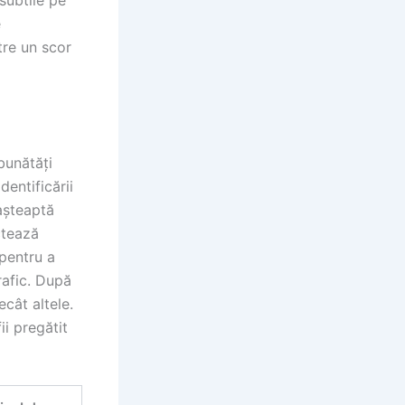
 subtile pe
e
tre un scor
bunătăți
dentificării
 așteaptă
ctează
 pentru a
rafic. După
cât altele.
ii pregătit