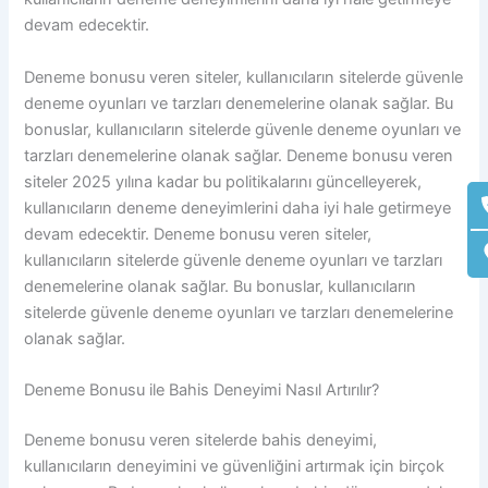
devam edecektir.
Deneme bonusu veren siteler, kullanıcıların sitelerde güvenle
deneme oyunları ve tarzları denemelerine olanak sağlar. Bu
bonuslar, kullanıcıların sitelerde güvenle deneme oyunları ve
tarzları denemelerine olanak sağlar. Deneme bonusu veren
siteler 2025 yılına kadar bu politikalarını güncelleyerek,
kullanıcıların deneme deneyimlerini daha iyi hale getirmeye
devam edecektir. Deneme bonusu veren siteler,
kullanıcıların sitelerde güvenle deneme oyunları ve tarzları
denemelerine olanak sağlar. Bu bonuslar, kullanıcıların
sitelerde güvenle deneme oyunları ve tarzları denemelerine
olanak sağlar.
Deneme Bonusu ile Bahis Deneyimi Nasıl Artırılır?
Deneme bonusu veren sitelerde bahis deneyimi,
kullanıcıların deneyimini ve güvenliğini artırmak için birçok