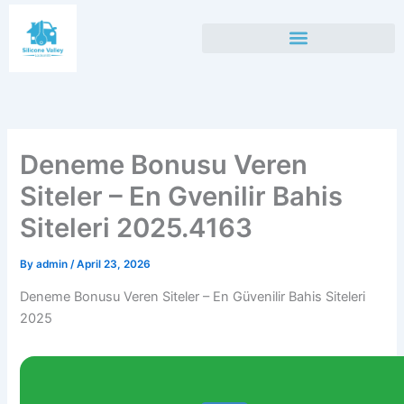
Skip
to
content
Deneme Bonusu Veren
Siteler – En Gvenilir Bahis
Siteleri 2025.4163
By
admin
/
April 23, 2026
Deneme Bonusu Veren Siteler – En Güvenilir Bahis Siteleri
2025