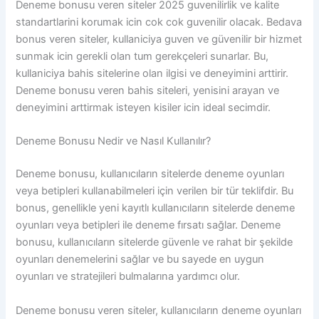
Deneme bonusu veren siteler 2025 guvenilirlik ve kalite
standartlarini korumak icin cok cok guvenilir olacak. Bedava
bonus veren siteler, kullaniciya guven ve güvenilir bir hizmet
sunmak icin gerekli olan tum gerekçeleri sunarlar. Bu,
kullaniciya bahis sitelerine olan ilgisi ve deneyimini arttirir.
Deneme bonusu veren bahis siteleri, yenisini arayan ve
deneyimini arttirmak isteyen kisiler icin ideal secimdir.
Deneme Bonusu Nedir ve Nasıl Kullanılır?
Deneme bonusu, kullanıcıların sitelerde deneme oyunları
veya betipleri kullanabilmeleri için verilen bir tür teklifdir. Bu
bonus, genellikle yeni kayıtlı kullanıcıların sitelerde deneme
oyunları veya betipleri ile deneme fırsatı sağlar. Deneme
bonusu, kullanıcıların sitelerde güvenle ve rahat bir şekilde
oyunları denemelerini sağlar ve bu sayede en uygun
oyunları ve stratejileri bulmalarına yardımcı olur.
Deneme bonusu veren siteler, kullanıcıların deneme oyunları