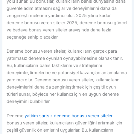
yolu sunar. Bu bonuslar, kullanıcıların bahis dünyasına daha
güvenle adım atmasını sağlar ve deneyimlerini daha da
zenginleştirmelerine yardımcı olur. 2025 yılına kadar,
deneme bonusu veren siteler 2025, deneme bonusu güncel
ve bedava bonus veren siteler arayışında daha fazla
seçeneğe sahip olacaklar.
Deneme bonusu veren siteler, kullanıcıların gerçek para
yatırmasız deneme oyunları oynayabilmesine olanak tanır.
Bu, kullanıcıların bahis taktiklerini ve stratejilerini
deneyimleştirmelerine ve potansiyel kazançları anlamalarına
yardımcı olur. Deneme bonusu veren siteler, kullanıcıların
deneyimlerini daha da zenginleştirmek için çeşitli oyun
türleri sunar, böylece her kullanıcı için en uygun deneme
deneyimini bulabilirler.
Deneme
yatirim sartsiz deneme bonusu veren siteler
bonusu veren siteler, kullanıcıların güvenliğini artırmak için
çeşitli güvenlik önlemlerini uygularlar. Bu, kullanıcıların