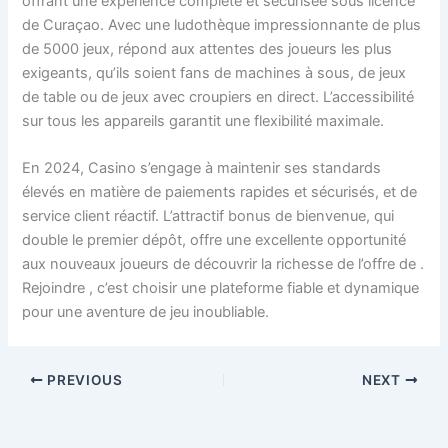
offrant une expérience complète et sécurisée sous licence
de Curaçao. Avec une ludothèque impressionnante de plus
de 5000 jeux, répond aux attentes des joueurs les plus
exigeants, qu’ils soient fans de machines à sous, de jeux
de table ou de jeux avec croupiers en direct. L’accessibilité
sur tous les appareils garantit une flexibilité maximale.
En 2024, Casino s’engage à maintenir ses standards
élevés en matière de paiements rapides et sécurisés, et de
service client réactif. L’attractif bonus de bienvenue, qui
double le premier dépôt, offre une excellente opportunité
aux nouveaux joueurs de découvrir la richesse de l’offre de .
Rejoindre , c’est choisir une plateforme fiable et dynamique
pour une aventure de jeu inoubliable.
PREVIOUS
NEXT