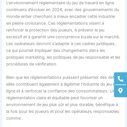
L’environnement réglementaire du jeu de hasard en ligne
continuera d’évoluer en 2024, avec des gouvernements du
monde entier cherchant à mieux encadrer cette industrie
en pleine croissance. Ces réglementations visent à
renforcer la protection des joueurs, à prévenir le jeu
excessif et à garantir une concurrence loyale sur le marché.
Les opérateurs devront s’adapter à ces cadres juridiques,
ce qui pourrait impliquer des changements dans les
pratiques marketing, les politiques de jeu responsable et les
procédures de vérification.
Ph
M
Bien que les réglementations puissent présenter des défis,
alt
ma
elles contribuent également à légitimer l’industrie du jeu en
alt
ligne et à renforcer la confiance des consommateurs. Une
réglementation claire et équitable peut favoriser un
environnement de jeu plus sûr et plus durable, bénéfique à
la fois pour les joueurs et pour les opérateurs responsables
comme .