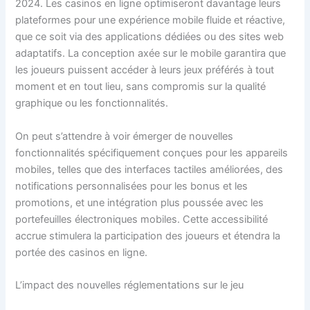
2024. Les casinos en ligne optimiseront davantage leurs
plateformes pour une expérience mobile fluide et réactive,
que ce soit via des applications dédiées ou des sites web
adaptatifs. La conception axée sur le mobile garantira que
les joueurs puissent accéder à leurs jeux préférés à tout
moment et en tout lieu, sans compromis sur la qualité
graphique ou les fonctionnalités.
On peut s’attendre à voir émerger de nouvelles
fonctionnalités spécifiquement conçues pour les appareils
mobiles, telles que des interfaces tactiles améliorées, des
notifications personnalisées pour les bonus et les
promotions, et une intégration plus poussée avec les
portefeuilles électroniques mobiles. Cette accessibilité
accrue stimulera la participation des joueurs et étendra la
portée des casinos en ligne.
L’impact des nouvelles réglementations sur le jeu