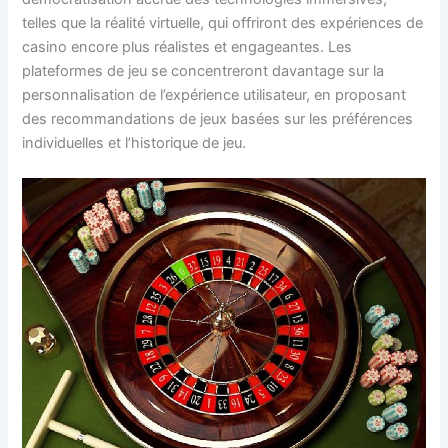
telles que la réalité virtuelle, qui offriront des expériences de
casino encore plus réalistes et engageantes. Les
plateformes de jeu se concentreront davantage sur la
personnalisation de l’expérience utilisateur, en proposant
des recommandations de jeux basées sur les préférences
individuelles et l’historique de jeu.