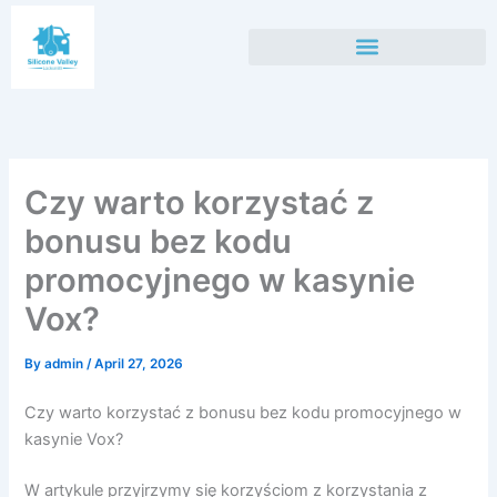
Skip
to
content
Czy warto korzystać z
bonusu bez kodu
promocyjnego w kasynie
Vox?
By
admin
/
April 27, 2026
Czy warto korzystać z bonusu bez kodu promocyjnego w
kasynie Vox?
W artykule przyjrzymy się korzyściom z korzystania z