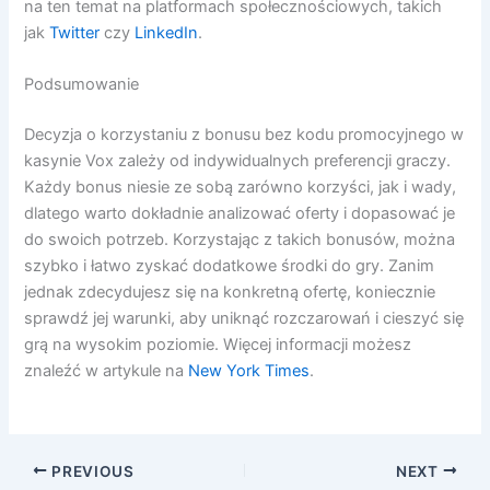
na ten temat na platformach społecznościowych, takich
jak
Twitter
czy
LinkedIn
.
Podsumowanie
Decyzja o korzystaniu z bonusu bez kodu promocyjnego w
kasynie Vox zależy od indywidualnych preferencji graczy.
Każdy bonus niesie ze sobą zarówno korzyści, jak i wady,
dlatego warto dokładnie analizować oferty i dopasować je
do swoich potrzeb. Korzystając z takich bonusów, można
szybko i łatwo zyskać dodatkowe środki do gry. Zanim
jednak zdecydujesz się na konkretną ofertę, koniecznie
sprawdź jej warunki, aby uniknąć rozczarowań i cieszyć się
grą na wysokim poziomie. Więcej informacji możesz
znaleźć w artykule na
New York Times
.
PREVIOUS
NEXT