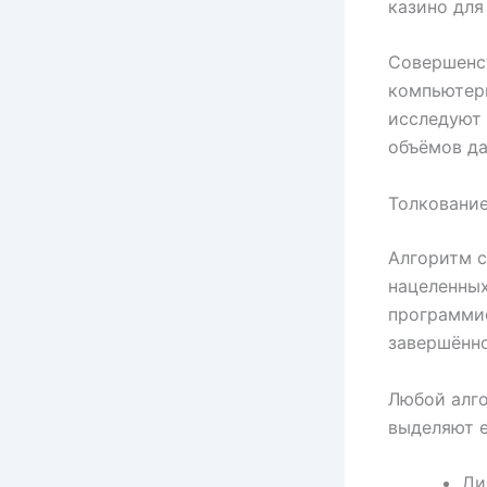
казино для
Совершенст
компьютерн
исследуют
объёмов да
Толкование
Алгоритм с
нацеленных
программи
завершённо
Любой алг
выделяют е
Ди