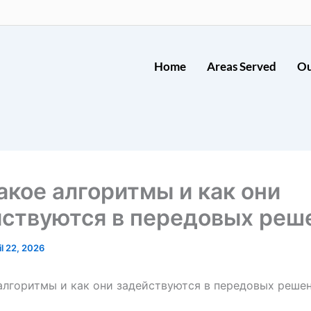
Home
Areas Served
Ou
акое алгоритмы и как они
йствуются в передовых реш
il 22, 2026
алгоритмы и как они задействуются в передовых реше