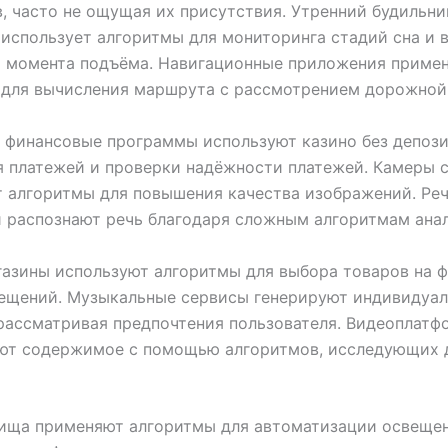
, часто не ощущая их присутствия. Утренний будильни
использует алгоритмы для мониторинга стадий сна и 
о момента подъёма. Навигационные приложения приме
 для вычисления маршрута с рассмотрением дорожной
финансовые программы используют казино без депози
я платежей и проверки надёжности платежей. Камеры 
 алгоритмы для повышения качества изображений. Ре
распознают речь благодаря сложным алгоритмам анал
азины используют алгоритмы для выбора товаров на 
сещений. Музыкальные сервисы генерируют индивидуа
рассматривая предпочтения пользователя. Видеоплат
ют содержимое с помощью алгоритмов, исследующих 
ища применяют алгоритмы для автоматизации освещен