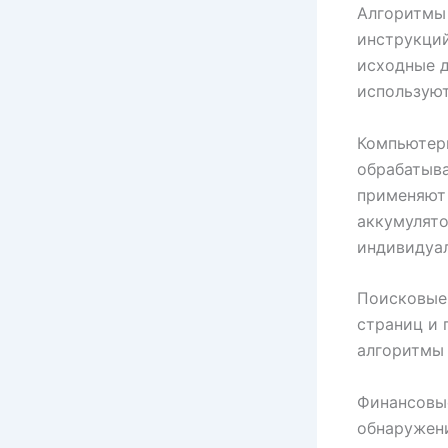
Алгоритмы 
инструкций
исходные 
используют
Компьютер
обрабатыв
применяют
аккумулято
индивидуа
Поисковые 
страниц и 
алгоритмы
Финансовые
обнаружен