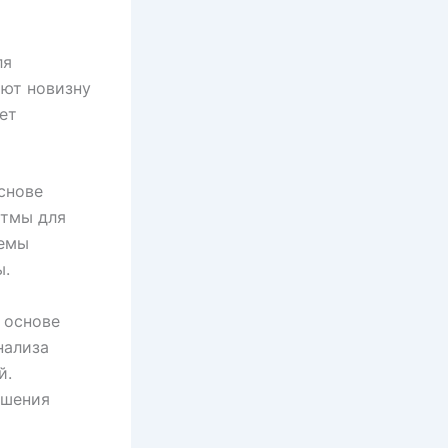
ля
ют новизну
ет
снове
итмы для
темы
ы.
 основе
нализа
й.
ышения