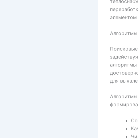
теплоснаб
переработк
элементом 
Алгоритмы
Поисковые
задействуя
алгоритмы 
достоверно
для выявле
Алгоритмы
формирова
Со
Ка
Чи