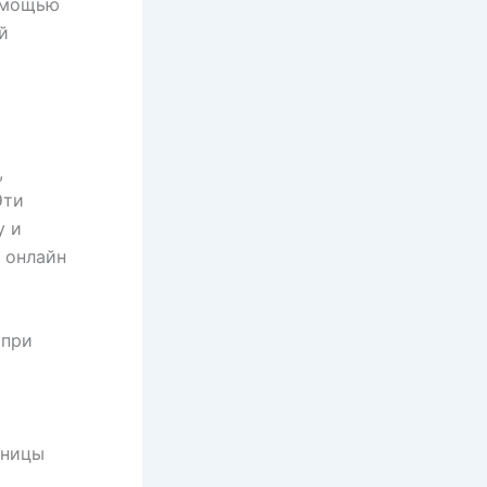
помощью
й
,
Эти
у и
 онлайн
 при
аницы