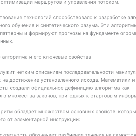
 оптимизации маршрутов и управления потоком.
вование технологий способствовало к разработке ал
ого обучения и синтетического разума. Эти алгоритм
 паттерны и формируют прогнозы на фундаменте огром
нных.
 алгоритма и его ключевые свойства
лужит чётким описанием последовательности манипул
 на достижение установленного исхода. Математики и
сты создали официальное дефиницию алгоритма как
го множества законов, пригодных к стартовым инфор
оритм обладает множеством основных свойств, которы
го от элементарной инструкции:
скретность обозначает разбиение течения на самосто