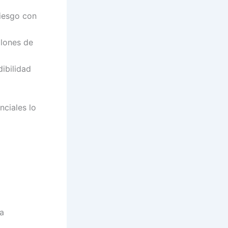
riesgo con
llones de
ibilidad
nciales lo
a