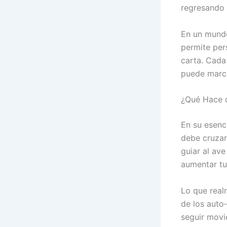
regresando 
En un mundo
permite pers
carta. Cada
puede marca
¿Qué Hace 
En su esenc
debe cruzar 
guiar al av
aumentar tu 
Lo que realm
de los auto
seguir movi