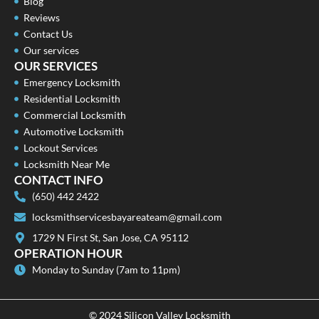
Blog
Reviews
Contact Us
Our services
OUR SERVICES
Emergency Locksmith
Residential Locksmith
Commercial Locksmith
Automotive Locksmith
Lockout Services
Locksmith Near Me
CONTACT INFO
(650) 442 2422
locksmithservicesbayareateam@gmail.com
1729 N First St, San Jose, CA 95112
OPERATION HOUR
Monday to Sunday (7am to 11pm)
© 2024 Silicon Valley Locksmith