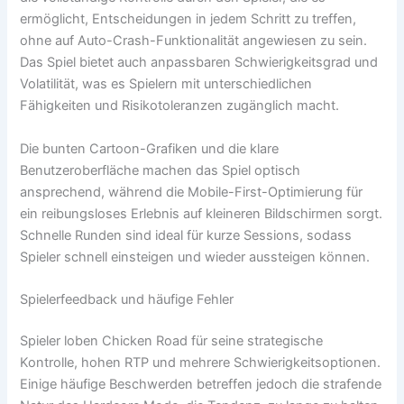
ermöglicht, Entscheidungen in jedem Schritt zu treffen,
ohne auf Auto-Crash-Funktionalität angewiesen zu sein.
Das Spiel bietet auch anpassbaren Schwierigkeitsgrad und
Volatilität, was es Spielern mit unterschiedlichen
Fähigkeiten und Risikotoleranzen zugänglich macht.
Die bunten Cartoon-Grafiken und die klare
Benutzeroberfläche machen das Spiel optisch
ansprechend, während die Mobile-First-Optimierung für
ein reibungsloses Erlebnis auf kleineren Bildschirmen sorgt.
Schnelle Runden sind ideal für kurze Sessions, sodass
Spieler schnell einsteigen und wieder aussteigen können.
Spielerfeedback und häufige Fehler
Spieler loben Chicken Road für seine strategische
Kontrolle, hohen RTP und mehrere Schwierigkeitsoptionen.
Einige häufige Beschwerden betreffen jedoch die strafende