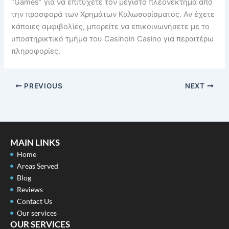
“Games” για να επιτύχετε τον μέγιστο πλεονέκτημα από
την προσφορά των Χρημάτων Καλωσορίσματος. Αν έχετε
κάποιες αμφιβολίες, μπορείτε να επικοινωνήσετε με το
υποστηρικτικό τμήμα του Casinoin Casino για περαιτέρω
πληροφορίες.
PREVIOUS
NEXT
MAIN LINKS
Home
Areas Served
Blog
Reviews
Contact Us
Our services
OUR SERVICES