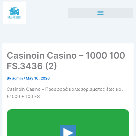
Skip
to
content
Casinoin Casino – 1000 100
FS.3436 (2)
By
admin
/
May 16, 2026
Casinoin Casino – Προσφορά καλωσορίσματος έως και
€1000 + 100 FS