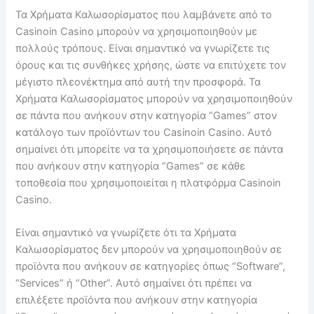
Τα Χρήματα Καλωσορίσματος που λαμβάνετε από το
Casinoin Casino μπορούν να χρησιμοποιηθούν με
πολλούς τρόπους. Είναι σημαντικό να γνωρίζετε τις
όρους και τις συνθήκες χρήσης, ώστε να επιτύχετε τον
μέγιστο πλεονέκτημα από αυτή την προσφορά. Τα
Χρήματα Καλωσορίσματος μπορούν να χρησιμοποιηθούν
σε πάντα που ανήκουν στην κατηγορία “Games” στον
κατάλογο των προϊόντων του Casinoin Casino. Αυτό
σημαίνει ότι μπορείτε να τα χρησιμοποιήσετε σε πάντα
που ανήκουν στην κατηγορία “Games” σε κάθε
τοποθεσία που χρησιμοποιείται η πλατφόρμα Casinoin
Casino.
Είναι σημαντικό να γνωρίζετε ότι τα Χρήματα
Καλωσορίσματος δεν μπορούν να χρησιμοποιηθούν σε
προϊόντα που ανήκουν σε κατηγορίες όπως “Software”,
“Services” ή “Other”. Αυτό σημαίνει ότι πρέπει να
επιλέξετε προϊόντα που ανήκουν στην κατηγορία