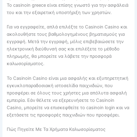
Το casinoin greece είναι επίσης γνωστό για την ασφάλειά
του και την εξαιρετική υποστήριξη των χρηστών.
Για να εγγραφείτε, απλά επιλέξτε το Casinoin Casino και
ακολουθήστε τους βαθμολογημένους βηματισμούς για
εγγραφή. Μετά την εγγραφή, μόλις επιβεβαιώσετε την
ηλεκτρονική διεύθυνσή σας και επιλέξετε το μέθοδο
πληρωμής, θα μπορείτε να λάβετε την προσφορά
καλωσορίσματος.
Το Casinoin Casino είναι μια ασφαλής και εξυπηρετητική
εγκυκλοπαραδοσιακή ιστοσελίδα παιχνιδιών, που
προσφέρει σε όλους τους χρήστες μια απόλυτα ασφαλή
εμπειρία. Εάν θέλετε να εξερευνήσετε το Casinoin
Casino, μπορείτε να επισκεφθείτε το casinoin login και να
εξετάσετε τις προσφορές παιχνιδιών που προσφέρει.
Πώς Πηγείτε Με Τα Χρήματα Καλωσορίσματος