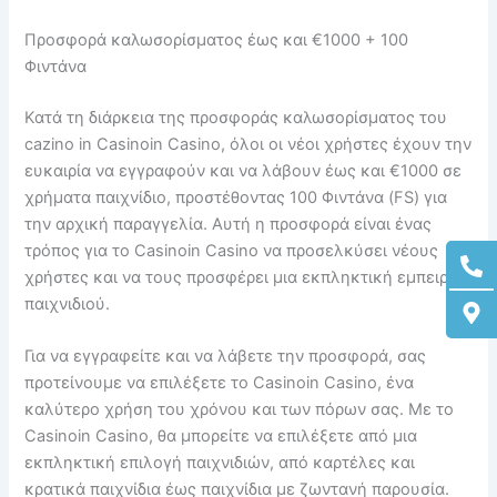
Προσφορά καλωσορίσματος έως και €1000 + 100
Φιντάνα
Κατά τη διάρκεια της προσφοράς καλωσορίσματος του
cazino in Casinoin Casino, όλοι οι νέοι χρήστες έχουν την
ευκαιρία να εγγραφούν και να λάβουν έως και €1000 σε
χρήματα παιχνίδιο, προστέθοντας 100 Φιντάνα (FS) για
την αρχική παραγγελία. Αυτή η προσφορά είναι ένας
Ph
M
τρόπος για το Casinoin Casino να προσελκύσει νέους
alt
ma
χρήστες και να τους προσφέρει μια εκπληκτική εμπειρία
alt
παιχνιδιού.
Για να εγγραφείτε και να λάβετε την προσφορά, σας
προτείνουμε να επιλέξετε το Casinoin Casino, ένα
καλύτερο χρήση του χρόνου και των πόρων σας. Με το
Casinoin Casino, θα μπορείτε να επιλέξετε από μια
εκπληκτική επιλογή παιχνιδιών, από καρτέλες και
κρατικά παιχνίδια έως παιχνίδια με ζωντανή παρουσία.