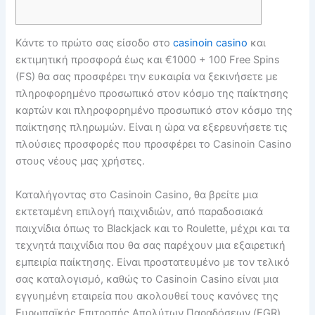
Κάντε το πρώτο σας είσοδο στο
casinoin casino
και
εκτιμητική προσφορά έως και €1000 + 100 Free Spins
(FS) θα σας προσφέρει την ευκαιρία να ξεκινήσετε με
πληροφορημένο προσωπικό στον κόσμο της παίκτησης
καρτών και πληροφορημένο προσωπικό στον κόσμο της
παίκτησης πληρωμών. Είναι η ώρα να εξερευνήσετε τις
πλούσιες προσφορές που προσφέρει το Casinoin Casino
στους νέους μας χρήστες.
Καταλήγοντας στο Casinoin Casino, θα βρείτε μια
εκτεταμένη επιλογή παιχνιδιών, από παραδοσιακά
παιχνίδια όπως το Blackjack και το Roulette, μέχρι και τα
τεχνητά παιχνίδια που θα σας παρέχουν μια εξαιρετική
εμπειρία παίκτησης. Είναι προστατευμένο με τον τελικό
σας καταλογισμό, καθώς το Casinoin Casino είναι μια
εγγυημένη εταιρεία που ακολουθεί τους κανόνες της
Ευρωπαϊκής Επιτροπής Απολύτων Παραδόσεων (EGR).