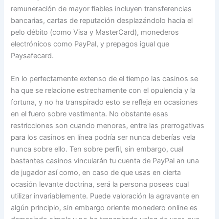
remuneración de mayor fiables incluyen transferencias
bancarias, cartas de reputación desplazándolo hacia el
pelo débito (como Visa y MasterCard), monederos
electrónicos como PayPal, y prepagos igual que
Paysafecard.
En lo perfectamente extenso de el tiempo las casinos se
ha que se relacione estrechamente con el opulencia y la
fortuna, y no ha transpirado esto se refleja en ocasiones
en el fuero sobre vestimenta. No obstante esas
restricciones son cuando menores, entre las prerrogativas
para los casinos en línea podrí­a ser nunca deberías vela
nunca sobre ello. Ten sobre perfil, sin embargo, cual
bastantes casinos vincularán tu cuenta de PayPal an una
de jugador así­ como, en caso de que usas en cierta
ocasión levante doctrina, será la persona poseas cual
utilizar invariablemente. Puede valoración la agravante en
algún principio, sin embargo oriente monedero online es