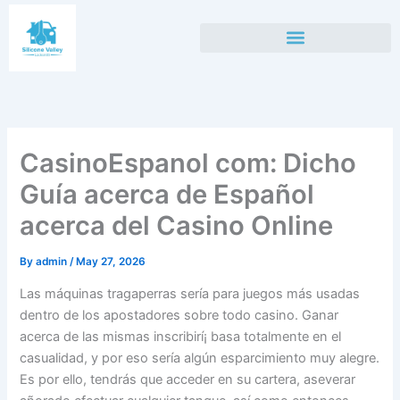
Skip
to
content
CasinoEspanol com: Dicho
Guía acerca de Español
acerca del Casino Online
By
admin
/
May 27, 2026
Las máquinas tragaperras serí­a para juegos más usadas
dentro de los apostadores sobre todo casino. Ganar
acerca de las mismas inscribirí¡ basa totalmente en el
casualidad, y por eso serí­a algún esparcimiento muy alegre.
Es por ello, tendrás que acceder en su cartera, aseverar