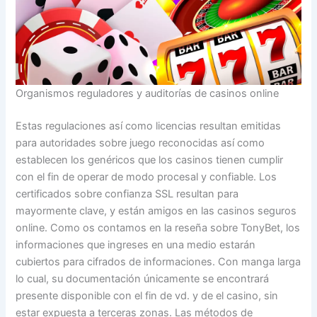
Organismos reguladores y auditorías de casinos online
Estas regulaciones así­ como licencias resultan emitidas
para autoridades sobre juego reconocidas así­ como
establecen los genéricos que los casinos tienen cumplir
con el fin de operar de modo procesal y confiable. Los
certificados sobre confianza SSL resultan para
mayormente clave, y están amigos en las casinos seguros
online. Como os contamos en la reseña sobre TonyBet, los
informaciones que ingreses en una medio estarán
cubiertos para cifrados de informaciones. Con manga larga
lo cual, su documentación únicamente se encontrará
presente disponible con el fin de vd. y de el casino, sin
estar expuesta a terceras zonas. Las métodos de