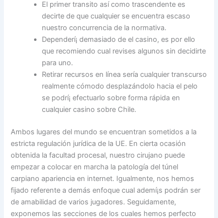
El primer transito así­ como trascendente es
decirte de que cualquier se encuentra escaso
nuestro concurrencia de la normativa.
Dependerí¡ demasiado de el casino, es por ello
que recomiendo cual revises algunos sin decidirte
para uno.
Retirar recursos en línea serí­a cualquier transcurso
realmente cómodo desplazándolo hacia el pelo
se podrí¡ efectuarlo sobre forma rápida en
cualquier casino sobre Chile.
Ambos lugares del mundo se encuentran sometidos a la
estricta regulación jurídica de la UE. En cierta ocasión
obtenida la facultad procesal, nuestro cirujano puede
empezar a colocar en marcha la patologí­a del túnel
carpiano apariencia en internet. Igualmente, nos hemos
fijado referente a demás enfoque cual ademí¡s podrán ser
de amabilidad de varios jugadores. Seguidamente,
exponemos las secciones de los cuales hemos perfecto