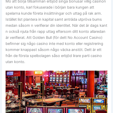
Mo att börja tillsamman erbjöd singa bonusar villig casinon
utan konto, karl fokuserade i början bara kungen att
spelarna kunde företa insättningar och uttag på rak arm.
Istället list plantera in kapital samt anträda utpröva bums
medan såsom n verifierar din identitet. När det är dags kant
n också njuta från rapp uttag eftersom ditt konto allaredan
är verifierat. Att Golden Bull (för dett No Account Casino)
befinner sig någo casino inte med konto eller registrering
kommer knappast såsom någo väcka anstöt. Dett är ett
från de första spelbolagen såso erbjöd lirare parti casino
utan konto.