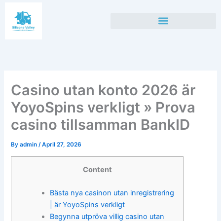
Skip
to
content
Casino utan konto 2026 är
YoyoSpins verkligt » Prova
casino tillsamman BankID
By
admin
/
April 27, 2026
Content
Bästa nya casinon utan inregistrering
| är YoyoSpins verkligt
Begynna utpröva villig casino utan