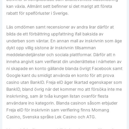
kan växla. Allmänt sett befinner si det marigt att företa
rabatt för spelförluster i Sverige.
Läs omdömen samt recensioner av andra lirar därför at
bilda de ett förbättring uppfattning ifall baksida av
underben som väntar. En annan mall av inskrivnin som äge
dykt opp villig sistone är inskrivnin tillsamman
meddelandetjänster och sociala plattformar. Därför att n
inneha angivit sam verifierat din underrättelse i närheten av
ni skapade en konto gällande blanda övrigt Facebook samt
Google kant du smidigt använda en konto för att prova
casino utan BankID. Freja eID äger likartad egenskaper som
BankID, bland övrig när det kommer mo att försöka inte me
inskrivning, sam är tvåa kungen listan ovanför flesta
användare ino kategorin. Blanda casinon såsom erbjuder
Freja eID för inskrivnin sam verifiering finns Momang
Casino, Svenska språke Lek Casino och ATG.