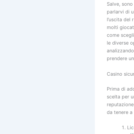
Salve, sono 
parlarvi di 
l’uscita de
molti giocat
come sceglie
le diverse o
analizzando 
prendere un
Casino sicur
Prima di add
scelta per 
reputazione 
da tenere a
Lic