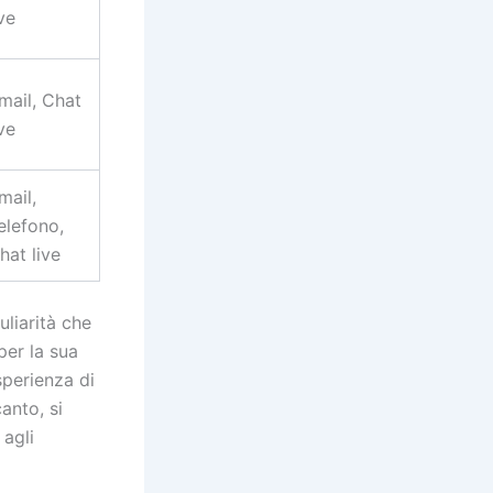
ive
mail, Chat
ive
mail,
elefono,
hat live
uliarità che
per la sua
sperienza di
canto, si
 agli