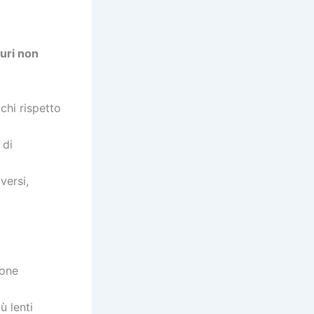
curi non
hi rispetto
 di
versi,
ione
.
ù lenti