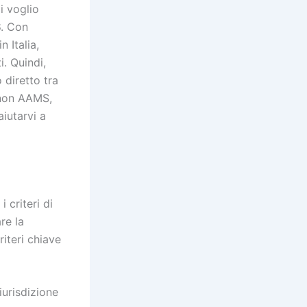
i voglio
S
. Con
 Italia,
i. Quindi,
 diretto tra
o non AAMS,
aiutarvi a
 criteri di
re la
riteri chiave
iurisdizione