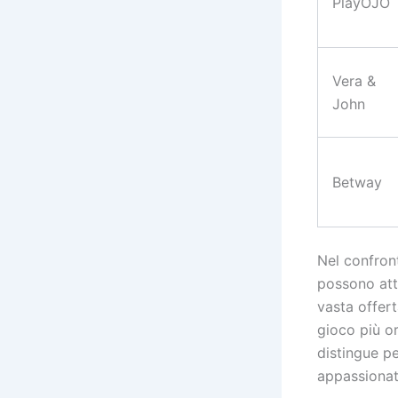
PlayOJO
Vera &
John
Betway
Nel confront
possono attr
vasta offer
gioco più or
distingue p
appassionati