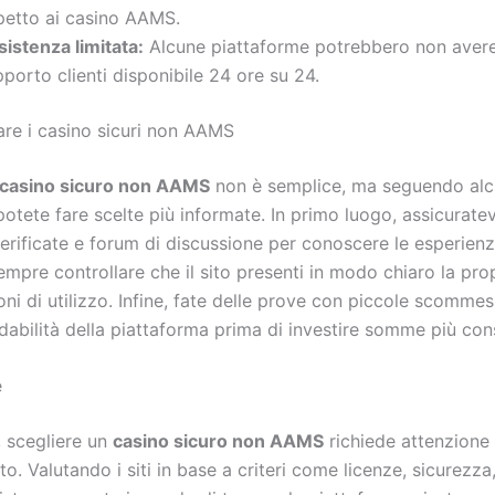
spetto ai casino AAMS.
istenza limitata:
Alcune piattaforme potrebbero non aver
porto clienti disponibile 24 ore su 24.
re i casino sicuri non AAMS
casino sicuro non AAMS
non è semplice, ma seguendo al
potete fare scelte più informate. In primo luogo, assicuratev
erificate e forum di discussione per conoscere le esperienze
empre controllare che il sito presenti in modo chiaro la pro
oni di utilizzo. Infine, fate delle prove con piccole scomme
fidabilità della piattaforma prima di investire somme più cons
e
a, scegliere un
casino sicuro non AAMS
richiede attenzione
o. Valutando i siti in base a criteri come licenze, sicurezza,