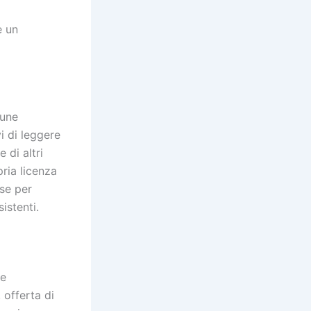
e un
cune
i di leggere
 di altri
pria licenza
sse per
istenti.
 e
 offerta di