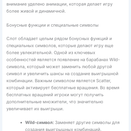
внимание уделено анимации, которая делает игру
более живой и динамичной.
Бонусные функции и специальные символы
Слот обладает целым рядом бонусных функций и
специальных символов, которые делают игру еще
более увлекательной. Одной из ключевых
особенностей является появление на барабанах Wild-
символа, который может заменить любой другой
символ и увеличить шансы на создание выигрышной
комбинации. Важным символом является Scatter,
который активирует бесплатные вращения. Во время
бесплатных вращений игроки могут получить
дополнительные множители, что значительно
увеличивает их выигрыши.
Wild-символ:
Заменяет другие символы для
создания выигрышных комбинаций.