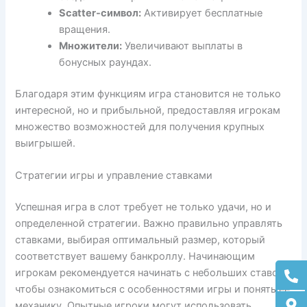
Scatter-символ:
Активирует бесплатные
вращения.
Множители:
Увеличивают выплаты в
бонусных раундах.
Благодаря этим функциям игра становится не только
интересной, но и прибыльной, предоставляя игрокам
множество возможностей для получения крупных
выигрышей.
Стратегии игры и управление ставками
Успешная игра в слот требует не только удачи, но и
определенной стратегии. Важно правильно управлять
ставками, выбирая оптимальный размер, который
соответствует вашему банкроллу. Начинающим
Ph
M
игрокам рекомендуется начинать с небольших ставок,
alt
ma
чтобы ознакомиться с особенностями игры и понять ее
alt
механику. Опытные игроки могут использовать