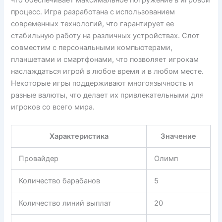
что обеспечивает максимальное погружение в игровой
процесс. Игра разработана с использованием
современных технологий, что гарантирует ее
стабильную работу на различных устройствах. Слот
совместим с персональными компьютерами,
планшетами и смартфонами, что позволяет игрокам
наслаждаться игрой в любое время и в любом месте.
Некоторые игры поддерживают многоязычность и
разные валюты, что делает их привлекательными для
игроков со всего мира.
Характеристика
Значение
Провайдер
Олимп
Количество барабанов
5
Количество линий выплат
20