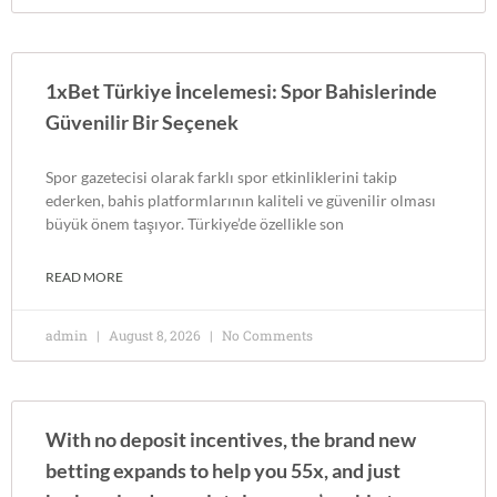
1xBet Türkiye İncelemesi: Spor Bahislerinde
Güvenilir Bir Seçenek
Spor gazetecisi olarak farklı spor etkinliklerini takip
ederken, bahis platformlarının kaliteli ve güvenilir olması
büyük önem taşıyor. Türkiye’de özellikle son
READ MORE
admin
August 8, 2026
No Comments
With no deposit incentives, the brand new
betting expands to help you 55x, and just