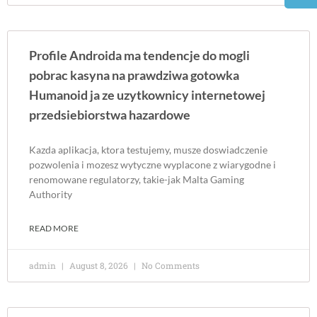
Profile Androida ma tendencje do mogli
pobrac kasyna na prawdziwa gotowka
Humanoid ja ze uzytkownicy internetowej
przedsiebiorstwa hazardowe
Kazda aplikacja, ktora testujemy, musze doswiadczenie
pozwolenia i mozesz wytyczne wyplacone z wiarygodne i
renomowane regulatorzy, takie-jak Malta Gaming
Authority
READ MORE
admin
August 8, 2026
No Comments