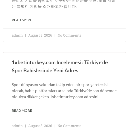
승리의 기회를 끊임없이 추구하는 여러분을 위해, 오늘 저희
는 특별한 게임을 소개하고자 합니다.
READ MORE
admin
August 8, 2026
No Comments
1xbetinturkey.com İncelemesi: Türkiye’de
Spor Bahislerinde Yeni Adres
Spor dünyasını yakından takip eden bir spor gazetecisi
olarak, bahis platformları arasında Türkiye’de son dönemde
oldukça dikkat çeken 1xbetinturkey.com adresini
READ MORE
admin
August 8, 2026
No Comments