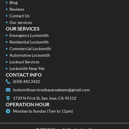
Blog
Reviews
Contact Us
Our services
OUR SERVICES
Emergency Locksmith
Residential Locksmith
Commercial Locksmith
Automotive Locksmith
Lockout Services
Locksmith Near Me
CONTACT INFO
(650) 442 2422
locksmithservicesbayareateam@gmail.com
1729 N First St, San Jose, CA 95112
OPERATION HOUR
Monday to Sunday (7am to 11pm)