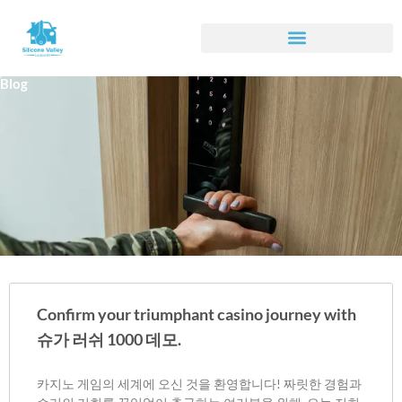
Skip
to
content
Blog
Page
Page
Page
Page
Page
Page
Page
Page
Confirm your triumphant casino journey with
슈가 러쉬 1000 데모.
카지노 게임의 세계에 오신 것을 환영합니다! 짜릿한 경험과