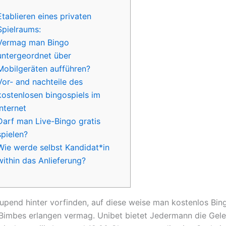
Etablieren eines privaten
Spielraums:
Vermag man Bingo
untergeordnet über
Mobilgeräten aufführen?
Vor- and nachteile des
kostenlosen bingospiels im
internet
Darf man Live-Bingo gratis
spielen?
Wie werde selbst Kandidat*in
within das Anlieferung?
tupend hinter vorfinden, auf diese weise man kostenlos Bin
Bimbes erlangen vermag. Unibet bietet Jedermann die Gele