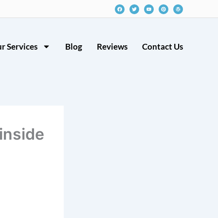
F
T
Y
P
W
a
w
o
i
o
c
i
u
n
r
e
t
t
t
d
b
t
u
e
p
o
e
b
r
r
o
r
e
e
e
k
s
s
t
s
r Services
Blog
Reviews
Contact Us
inside