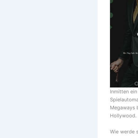
Inmitten ei
Spielautoma
Megaways ba
Hollywood. 
Wie werde s