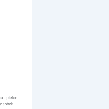
go spielen
genheit