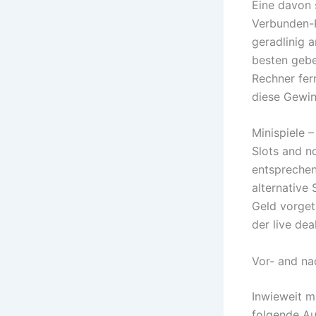
Eine davon 
Verbunden-K
geradlinig 
besten gebe
Rechner fer
diese Gewin
Minispiele 
Slots and n
entsprechen
alternative
Geld vorget
der live dea
Vor- and na
Inwieweit m
folgende Au