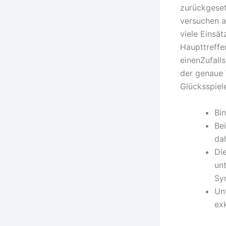
zurückgesetz
versuchen a
viele Einsä
Haupttreffe
einenZufall
der genaue 
Glücksspiele
Bi
Be
da
Di
un
Sy
Un
ex