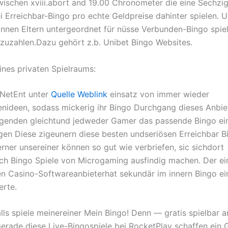
ischen xviii.abort and 19.00 Chronometer die eine Sechzi
i Erreichbar-Bingo pro echte Geldpreise dahinter spielen. U
nnen Eltern untergeordnet für nüsse Verbunden-Bingo spie
nzuzahlen.Dazu gehört z.b.
Unibet Bingo Websites.
ines privaten Spielraums:
t NetEnt unter
Quelle Weblink
einsatz von immer wieder
ideen, sodass mickerig ihr Bingo Durchgang dieses Anbie
genden gleichtund jedweder Gamer das passende Bingo ein
ugen Diese zigeunern diese besten undseriösen Erreichbar B
erner unsereiner können so gut wie verbriefen, sic sichdort
ch Bingo Spiele von Microgaming ausfindig machen. Der ei
n Casino-Softwareanbieterhat sekundär im innern Bingo ei
erte.
alls spiele meinereiner Mein Bingo! Denn — gratis spielbar 
Gerade diese Live-Bingospiele bei RocketPlay schaffen ein 