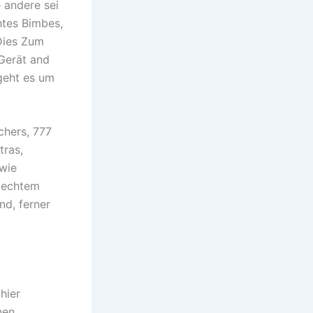
 andere sei
htes Bimbes,
 Dies Zum
 Gerät and
geht es um
chers, 777
tras,
wie
r echtem
nd, ferner
hier
nen