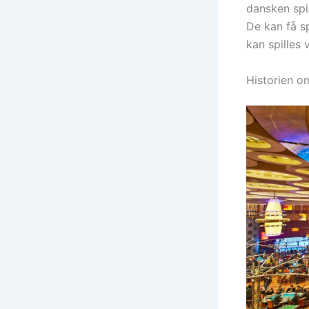
dansken spi
De kan få sp
kan spilles
Historien o