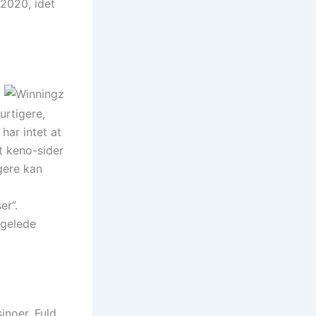
 2020, idet
urtigere,
 har intet at
t keno-sider
ngere kan
er”.
igelede
inoer. Fuld