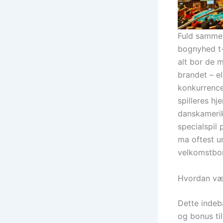
Fuld sammen
bognyhed t-
alt bor de 
brandet – e
konkurrence
spilleres hj
danskamerik
specialspil
ma oftest u
velkomstbon
Hvordan væl
Dette indeb
og bonus til