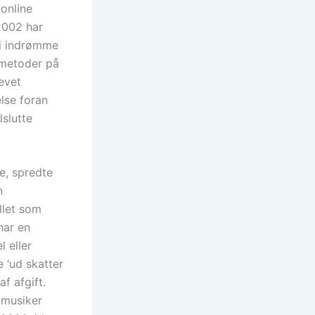
online
 2002 har
li indrømme
smetoder på
evet
lse foran
lslutte
te, spredte
n
llet som
har en
l eller
 ‘ud skatter
f afgift.
 musiker