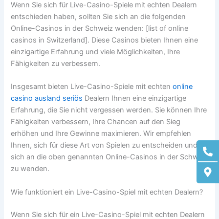
Wenn Sie sich für Live-Casino-Spiele mit echten Dealern
entschieden haben, sollten Sie sich an die folgenden
Online-Casinos in der Schweiz wenden: [list of online
casinos in Switzerland]. Diese Casinos bieten Ihnen eine
einzigartige Erfahrung und viele Möglichkeiten, Ihre
Fähigkeiten zu verbessern.
Insgesamt bieten Live-Casino-Spiele mit echten
online
casino ausland seriös
Dealern Ihnen eine einzigartige
Erfahrung, die Sie nicht vergessen werden. Sie können Ihre
Fähigkeiten verbessern, Ihre Chancen auf den Sieg
erhöhen und Ihre Gewinne maximieren. Wir empfehlen
Ph
M
Ihnen, sich für diese Art von Spielen zu entscheiden und
alt
ma
sich an die oben genannten Online-Casinos in der Schweiz
alt
zu wenden.
Wie funktioniert ein Live-Casino-Spiel mit echten Dealern?
Wenn Sie sich für ein Live-Casino-Spiel mit echten Dealern