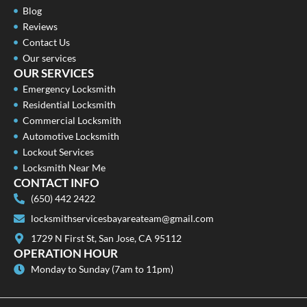
Blog
Reviews
Contact Us
Our services
OUR SERVICES
Emergency Locksmith
Residential Locksmith
Commercial Locksmith
Automotive Locksmith
Lockout Services
Locksmith Near Me
CONTACT INFO
(650) 442 2422
locksmithservicesbayareateam@gmail.com
1729 N First St, San Jose, CA 95112
OPERATION HOUR
Monday to Sunday (7am to 11pm)