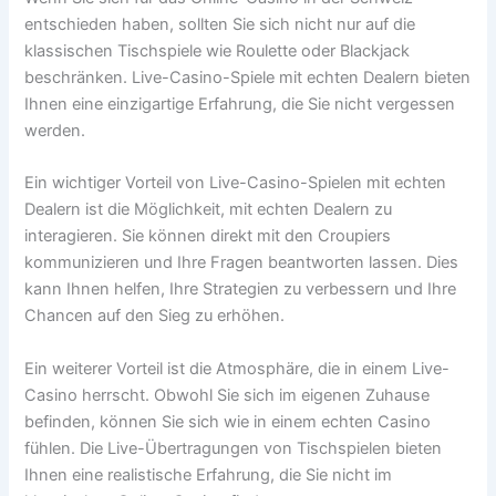
entschieden haben, sollten Sie sich nicht nur auf die
klassischen Tischspiele wie Roulette oder Blackjack
beschränken. Live-Casino-Spiele mit echten Dealern bieten
Ihnen eine einzigartige Erfahrung, die Sie nicht vergessen
werden.
Ein wichtiger Vorteil von Live-Casino-Spielen mit echten
Dealern ist die Möglichkeit, mit echten Dealern zu
interagieren. Sie können direkt mit den Croupiers
kommunizieren und Ihre Fragen beantworten lassen. Dies
kann Ihnen helfen, Ihre Strategien zu verbessern und Ihre
Chancen auf den Sieg zu erhöhen.
Ein weiterer Vorteil ist die Atmosphäre, die in einem Live-
Casino herrscht. Obwohl Sie sich im eigenen Zuhause
befinden, können Sie sich wie in einem echten Casino
fühlen. Die Live-Übertragungen von Tischspielen bieten
Ihnen eine realistische Erfahrung, die Sie nicht im