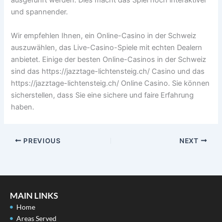
ausgeführt werden. Dies macht das Spiel noch interaktiver
und spannender.
Wir empfehlen Ihnen, ein Online-Casino in der Schweiz
auszuwählen, das Live-Casino-Spiele mit echten Dealern
anbietet. Einige der besten Online-Casinos in der Schweiz
sind das https://jazztage-lichtensteig.ch/ Casino und das
https://jazztage-lichtensteig.ch/ Online Casino. Sie können
sicherstellen, dass Sie eine sichere und faire Erfahrung
haben.
PREVIOUS
NEXT
MAIN LINKS
Home
Areas Served