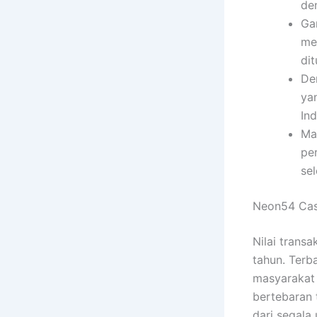
de
Ga
me
di
De
ya
Ind
Mak
pe
se
Neon54 Cas
Nilai transa
tahun. Terb
masyarakat d
bertebaran 
dari segala 