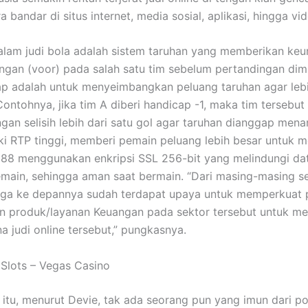
 bandar di situs internet, media sosial, aplikasi, hingga vi
lam judi bola adalah sistem taruhan yang memberikan keu
ngan (voor) pada salah satu tim sebelum pertandingan dimu
ap adalah untuk menyeimbangkan peluang taruhan agar lebi
Contohnya, jika tim A diberi handicap -1, maka tim tersebut
an selisih lebih dari satu gol agar taruhan dianggap menan
i RTP tinggi, memberi pemain peluang lebih besar untuk 
 M88 menggunakan enkripsi SSL 256-bit yang melindungi da
emain, sehingga aman saat bermain. “Dari masing-masing s
uga ke depannya sudah terdapat upaya untuk memperkuat
 produk/layanan Keuangan pada sektor tersebut untuk mem
a judi online tersebut,” pungkasnya.
Slots – Vegas Casino
 itu, menurut Devie, tak ada seorang pun yang imun dari po