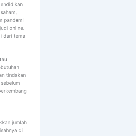
pendidikan
 saham,
am pandemi
udi online.
i dari tema
tau
ebutuhan
an tindakan
, sebelum
 berkembang
ukkan jumlah
isahnya di