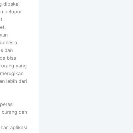
g dipakai
an pelopor
t.
et.
amun
donesia.
as dan
da bisa
-orang yang
 merugikan
n lebih dari
perasi
k curang dan
uhan aplikasi