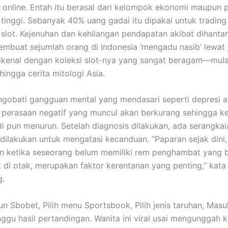
i online. Entah itu berasal dari kelompok ekonomi maupun 
tinggi. Sebanyak 40% uang gadai itu dipakai untuk trading
i slot. Kejenuhan dan kehilangan pendapatan akibat dihant
mbuat sejumlah orang di Indonesia ‘mengadu nasib’ lewat j
kenal dengan koleksi slot-nya yang sangat beragam—mula
hingga cerita mitologi Asia.
obati gangguan mental yang mendasari seperti depresi a
perasaan negatif yang muncul akan berkurang sehingga k
di pun menurun. Setelah diagnosis dilakukan, ada serangkai
dilakukan untuk mengatasi kecanduan. “Paparan sejak dini
un ketika seseorang belum memiliki rem penghambat yang
 di otak, merupakan faktor kerentanan yang penting,” kata
.
un Sbobet, Pilih menu Sportsbook, Pilih jenis taruhan, Mas
nggu hasil pertandingan. Wanita ini viral usai mengunggah k