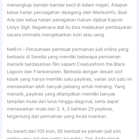
menangkap bandar-bandar kecil di dalam negeri. Adapun
ketua harian pencegahan dipegang oleh Menkoinfo, Budi
Arie dan ketua harian penegakan hukum dijabat Kapolri
Listyo Sigit. Bagaimana alat itu bisa melakukan pembayaran
secara otomatis mengeluarkan koin atau uang.
NetEnt – Perusahaan pembuat permainan judi online yang
berbasis di Swedia yang memiliki beberapa permainan
menarik berdasarkan film seperti Creaturefrom the Black
Lagoon dan Frankenstein. Berbeda dengan desain slot
klasik yang hanya memiliki satu paylines, varian slot satu ini
menawarkan lebih banyak peluang untuk menang. Yang
menarik, paylines yang ditampilkan memiliki banyak
tampilan mulai dari lurus hingga diagonal, serta dapat
menawarkan mulai dari 3, 4, 5 bahkan 25 paylines,
tergantung dari permainan yang Anda mainkan.
Itu berarti dari 100 koin, 95 kembali ke pemain judi slot
online uang asli dari waktu ke waktu. Dan Anda dapat