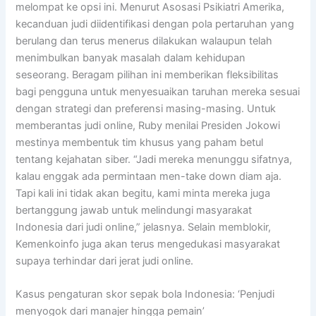
melompat ke opsi ini. Menurut Asosasi Psikiatri Amerika,
kecanduan judi diidentifikasi dengan pola pertaruhan yang
berulang dan terus menerus dilakukan walaupun telah
menimbulkan banyak masalah dalam kehidupan
seseorang. Beragam pilihan ini memberikan fleksibilitas
bagi pengguna untuk menyesuaikan taruhan mereka sesuai
dengan strategi dan preferensi masing-masing. Untuk
memberantas judi online, Ruby menilai Presiden Jokowi
mestinya membentuk tim khusus yang paham betul
tentang kejahatan siber. “Jadi mereka menunggu sifatnya,
kalau enggak ada permintaan men-take down diam aja.
Tapi kali ini tidak akan begitu, kami minta mereka juga
bertanggung jawab untuk melindungi masyarakat
Indonesia dari judi online,” jelasnya. Selain memblokir,
Kemenkoinfo juga akan terus mengedukasi masyarakat
supaya terhindar dari jerat judi online.
Kasus pengaturan skor sepak bola Indonesia: ‘Penjudi
menyogok dari manajer hingga pemain’