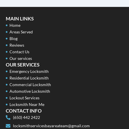
MAIN LINKS
Home
Areas Served
Blog
Reviews
Contact Us
Our services
OUR SERVICES
Emergency Locksmith
Residential Locksmith
Commercial Locksmith
Automotive Locksmith
Lockout Services
Locksmith Near Me
CONTACT INFO
(650) 442 2422
locksmithservicesbayareateam@gmail.com