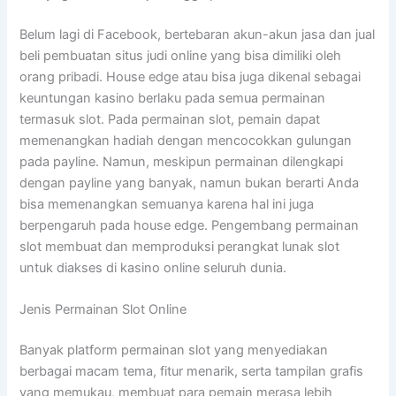
Belum lagi di Facebook, bertebaran akun-akun jasa dan jual
beli pembuatan situs judi online yang bisa dimiliki oleh
orang pribadi. House edge atau bisa juga dikenal sebagai
keuntungan kasino berlaku pada semua permainan
termasuk slot. Pada permainan slot, pemain dapat
memenangkan hadiah dengan mencocokkan gulungan
pada payline. Namun, meskipun permainan dilengkapi
dengan payline yang banyak, namun bukan berarti Anda
bisa memenangkan semuanya karena hal ini juga
berpengaruh pada house edge. Pengembang permainan
slot membuat dan memproduksi perangkat lunak slot
untuk diakses di kasino online seluruh dunia.
Jenis Permainan Slot Online
Banyak platform permainan slot yang menyediakan
berbagai macam tema, fitur menarik, serta tampilan grafis
yang memukau, membuat para pemain merasa lebih