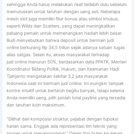
sehingga Anda harus melakukan riset terlebih dulu sebelum
memutuskan untuk taruhan dengan uang asli. Neberapa
mesin slot juga memiliki fitur bonus atau simbol khusus,
seperti Wilds dan Scatters, yang dapat meningkatkan
peluang pemain untuk memenangkan hadiah lebih besar.
Budi menyebutkan bahwa deposit untuk bermain judi
online berkurang Rp 34,5 triliun sejak adanya satuan tugas
alias satgas. Selain itu, akses masyarakat terhadap
judi online menurun 50%, berdasarkan data PPATK. Menteri
Koordinator Bidang Politik, Hukum, dan Keamanan Hadi
Tjahjanto mengatakan sekitar 3,2 juta masyarakat
Indonesia saat ini bermain judi online. Ini mungkin tampak
kontra-intuitif untuk bertaruh begitu banyak, tetapi selama
Anda memiliki uang, pilih jumlah total payline yang tersedia
dan taruhan koin maksimum.
“Dilihat dari komposisi struktur, pejabat dengan tupoksi
harian sama. Enggak ada representasi tim teknis yang
proper untuk menanggulangi.” Dalam tiga bulan ke depan,