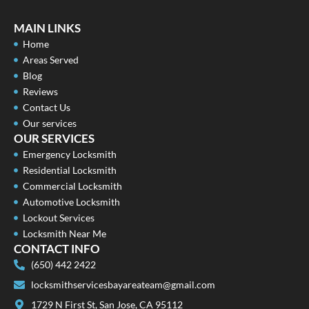
MAIN LINKS
Home
Areas Served
Blog
Reviews
Contact Us
Our services
OUR SERVICES
Emergency Locksmith
Residential Locksmith
Commercial Locksmith
Automotive Locksmith
Lockout Services
Locksmith Near Me
CONTACT INFO
(650) 442 2422
locksmithservicesbayareateam@gmail.com
1729 N First St, San Jose, CA 95112