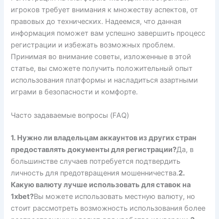
игроков требует внимания к множеству аспектов, от
правовых до технических. Надеемся, что данная
информация поможет вам успешно завершить процесс
регистрации и избежать возможных проблем.
Принимая во внимание советы, изложенные в этой
статье, вы сможете получить положительный опыт
использования платформы и насладиться азартными
играми в безопасности и комфорте.
Часто задаваемые вопросы (FAQ)
1. Нужно ли владельцам аккаунтов из других стран
предоставлять документы для регистрации?
Да, в
большинстве случаев потребуется подтвердить
личность для предотвращения мошенничества.
2.
Какую валюту лучше использовать для ставок на
1xbet?
Вы можете использовать местную валюту, но
стоит рассмотреть возможность использования более