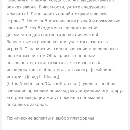
рамках закона. В частности, учтите следующие
моменты:1. Легальность онлайн-ставок в вашей
стране.2. Налогообложение выигрышей и возможные
санкции.3. Необходимость предоставления
документов для подтверждения личности.4.
Возрастные ограничения для участия в азартных
играх.5. Ограничения в использовании определенных
платежных систем.Обращаясь к вопросам
легальности, стоит отметить, что известный
исследователь в области азартных игр, [гемблинг-
историк Дэвид Г. Шварц]
(https://twitter.com/CasinoProfessor), уделяет особое
внимание правовым нормам, регулирующим эту сферу.
Его рекомендации могут помочь в понимании
локальных законов.
Технические аспекты и выбор платформы