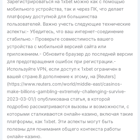
Зарегистрироваться на 1xbet можно как с помощью
мобильного устройства, так и через ПК, что делает
платформу доступной для большинства
пользователей. Важно учесть следующие технические
аспекты:- Убедитесь, что ваш интернет-соединение
стабильно.- Проверьте совместимость вашего
устройства с мобильной версией сайта или
приложением.- Обновите браузер до последней версии
для предотвращения ошибок при регистрации.-
Используйте VPN, если доступ к 1xbet ограничен в
вашей стране.В дополнение к этому, на [Reuters]
(https://www.reuters.com/world/middle-east/casinos-
make-billions-gambling-extremely-challenging-survive-
2023-03-01/) опубликована статья, в которой
подробно рассматриваются вызовы и возможности, с
которыми сталкиваются онлайн-казино, включая такие
платформы, как 1xbet. Эти аспекты могут быть
полезны для понимания общего контекста работы
онлайн-казино.