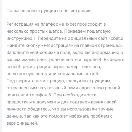
Пошаговая инструкция по регистрации
Регистрация на платформе 1xbet происходит в
несколько простых шагов. Приведем пошаговую
инструкцию:1. Перейдите на официальный сайт 1xbet.2.
Найдите кнопку «Регистрация» на главной странице.3.
Заполните необходимые поля, включая информацию о
вашем имени, электронной почте и пароле.4. Выберите
способ регистрации: через номер телефона,
электронную почту или социальные сети.5.
Подтвердите регистрацию, следуя инструкциям,
отправленным на указанный вами адрес электронной
почты или телефон.6. При необходимости
предоставьте документы для подтверждения своей
личности.Убедитесь, что вы использовали точные
данные, так как это поможет избежать проблем с
верификацией.