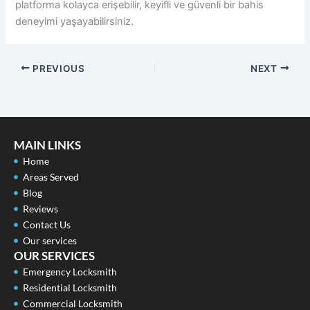
platforma kolayca erişebilir, keyifli ve güvenli bir bahis
deneyimi yaşayabilirsiniz.
PREVIOUS
NEXT
MAIN LINKS
Home
Areas Served
Blog
Reviews
Contact Us
Our services
OUR SERVICES
Emergency Locksmith
Residential Locksmith
Commercial Locksmith