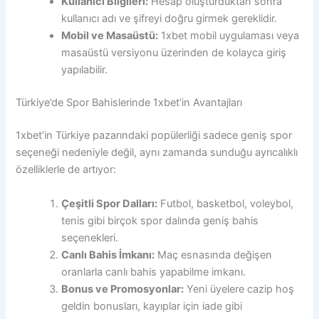
Kullanıcı Bilgileri:
Hesap oluşturduktan sonra
kullanıcı adı ve şifreyi doğru girmek gereklidir.
Mobil ve Masaüstü:
1xbet mobil uygulaması veya
masaüstü versiyonu üzerinden de kolayca giriş
yapılabilir.
Türkiye’de Spor Bahislerinde 1xbet’in Avantajları
1xbet’in Türkiye pazarındaki popülerliği sadece geniş spor
seçeneği nedeniyle değil, aynı zamanda sunduğu ayrıcalıklı
özelliklerle de artıyor:
Çeşitli Spor Dalları:
Futbol, basketbol, voleybol,
tenis gibi birçok spor dalında geniş bahis
seçenekleri.
Canlı Bahis İmkanı:
Maç esnasında değişen
oranlarla canlı bahis yapabilme imkanı.
Bonus ve Promosyonlar:
Yeni üyelere cazip hoş
geldin bonusları, kayıplar için iade gibi