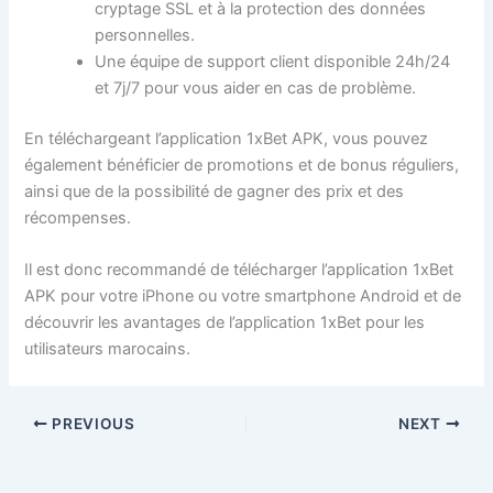
cryptage SSL et à la protection des données
personnelles.
Une équipe de support client disponible 24h/24
et 7j/7 pour vous aider en cas de problème.
En téléchargeant l’application 1xBet APK, vous pouvez
également bénéficier de promotions et de bonus réguliers,
ainsi que de la possibilité de gagner des prix et des
récompenses.
Il est donc recommandé de télécharger l’application 1xBet
APK pour votre iPhone ou votre smartphone Android et de
découvrir les avantages de l’application 1xBet pour les
utilisateurs marocains.
PREVIOUS
NEXT