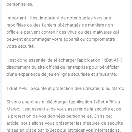
personnelles.
Important : il est important de noter que les versions
modifiées ou des fichiers téléchargés de manière non
officielle peuvent contenir des virus ou des malwares qui
peuvent endommager votre appareil ou compromettre
votre sécurité.
Il est donc essentiel de télécharger l’application 1xBet APK
directement du site officiel de l’entreprise pour bénéficier
d’une expérience de jeu en ligne sécurisée et amusante.
1xBet APK : Sécurité et protection des utilisateurs au Maroc
Si vous cherchez à télécharger l’application 1xBet APK au
Maroc, il est essentiel de vous assurer de la sécurité et de
la protection de vos données personnelles. Dans cet
article, nous allons vous présenter les mesures de sécurité
mises en place par 1xBet pour protéger vos informations.