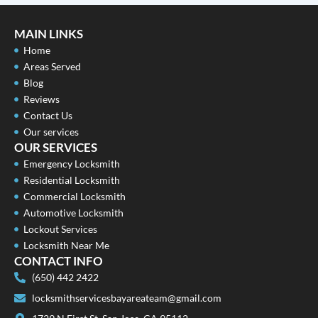
MAIN LINKS
Home
Areas Served
Blog
Reviews
Contact Us
Our services
OUR SERVICES
Emergency Locksmith
Residential Locksmith
Commercial Locksmith
Automotive Locksmith
Lockout Services
Locksmith Near Me
CONTACT INFO
(650) 442 2422
locksmithservicesbayareateam@gmail.com