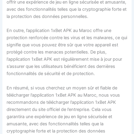
offrir une expérience de jeu en ligne sécurisée et amusante,
avec des fonctionnalités telles que la cryptographie forte et
la protection des données personnelles.
En outre, l’application 1xBet APK au Maroc offre une
protection renforcée contre les virus et les malwares, ce qui
signifie que vous pouvez être sûr que votre appareil est
protégé contre les menaces potentielles. De plus,
l’application 1xBet APK est régulièrement mise à jour pour
s’assurer que les utilisateurs bénéficient des dernières
fonctionnalités de sécurité et de protection.
En résumé, si vous cherchez un moyen sûr et fiable de
télécharger l’application 1xBet APK au Maroc, nous vous
recommandons de télécharger l’application 1xBet APK
directement du site officiel de l’entreprise. Cela vous
garantira une expérience de jeu en ligne sécurisée et
amusante, avec des fonctionnalités telles que la
cryptographie forte et la protection des données