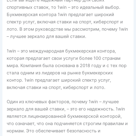
Если вы ищете надежный партнер для своих
спортивных ставок, то 1win – это идеальный выбор.
Букмекерская контора 1win предлагает широкий
спектр услуг, включая ставки на спорт, киберспорт и
лото. В этом руководстве мы рассмотрим, почему 1win
– лучшее зеркало для вашей ставки.
1win – это международная букмекерская контора,
которая предлагает свои услуги более 100 странам
мира. Компания была основана в 2018 году и с тех пор
стала одним из лидеров на рынке букмекерских
контор. 1win предлагает широкий спектр услуг,
включая ставки на спорт, киберспорт и лото.
Один из ключевых факторов, почему 1win – лучшее
зеркало для вашей ставки, – это его надежность. 1win
является лицензированной букмекерской конторой,
что означает, что она подчиняется строгим правилам и
нормам. Это обеспечивает безопасность и