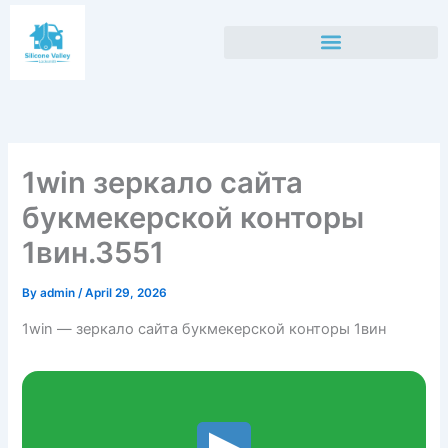
Skip
to
content
1win зеркало сайта
букмекерской конторы
1вин.3551
By
admin
/
April 29, 2026
1win — зеркало сайта букмекерской конторы 1вин