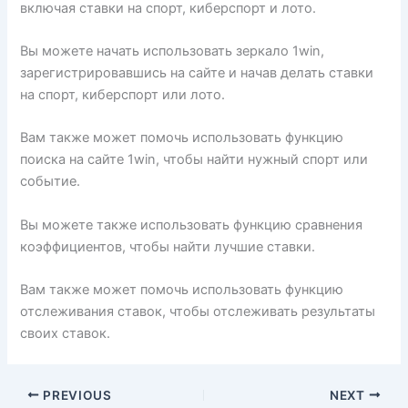
включая ставки на спорт, киберспорт и лото.
Вы можете начать использовать зеркало 1win,
зарегистрировавшись на сайте и начав делать ставки
на спорт, киберспорт или лото.
Вам также может помочь использовать функцию
поиска на сайте 1win, чтобы найти нужный спорт или
событие.
Вы можете также использовать функцию сравнения
коэффициентов, чтобы найти лучшие ставки.
Вам также может помочь использовать функцию
отслеживания ставок, чтобы отслеживать результаты
своих ставок.
PREVIOUS
NEXT