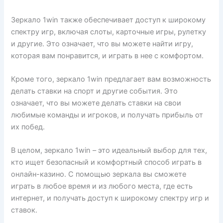
Зеркало 1win также обеспечивает доступ к широкому
спектру игр, включая слоты, карточные игры, рулетку
и другие. Это означает, что вы можете найти игру,
которая вам понравится, и играть в нее с комфортом.
Кроме того, зеркало 1win предлагает вам возможность
делать ставки на спорт и другие события. Это
означает, что вы можете делать ставки на свои
любимые команды и игроков, и получать прибыль от
их побед.
В целом, зеркало 1win – это идеальный выбор для тех,
кто ищет безопасный и комфортный способ играть в
онлайн-казино. С помощью зеркала вы сможете
играть в любое время и из любого места, где есть
интернет, и получать доступ к широкому спектру игр и
ставок.