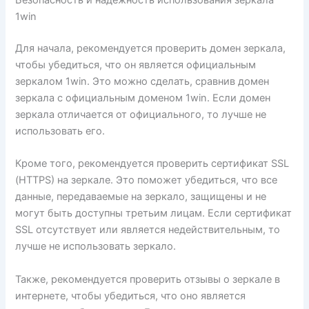
Безопасность и надежность использования зеркала
1win
Для начала, рекомендуется проверить домен зеркала,
чтобы убедиться, что он является официальным
зеркалом 1win. Это можно сделать, сравнив домен
зеркала с официальным доменом 1win. Если домен
зеркала отличается от официального, то лучше не
использовать его.
Кроме того, рекомендуется проверить сертификат SSL
(HTTPS) на зеркале. Это поможет убедиться, что все
данные, передаваемые на зеркало, защищены и не
могут быть доступны третьим лицам. Если сертификат
SSL отсутствует или является недействительным, то
лучше не использовать зеркало.
Также, рекомендуется проверить отзывы о зеркале в
интернете, чтобы убедиться, что оно является