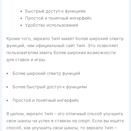
Быстрый доступ к функциям
Простой и понятный интерфейс
Удобство использования
Кроме того, зеркало 1win имеет более широкий спектр
функций, чем официальный сайт 1win. Это позволяет
пользователям иметь более широкие возможности
для ставок и игры.
Более широкий спектр функций
Более быстрый доступ к функциям
Простой и понятный интерфейс
В целом, зеркало 1win – это отличный способ улучшить
свои шансы на успех в ставках на спорт. Если вы ищете
способ, как улучшить свои шансы, то зеркало 1win –