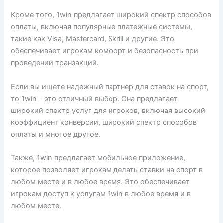
Кроме того, 1win предлагает широкий спектр способов
оплаты, включая популярные платежные системы,
такие как Visa, Mastercard, Skrill и другие. Это
обеспечивает игрокам комфорт и безопасность при
проведении транзакций.
Если вы ищете надежный партнер для ставок на спорт,
то 1win – это отличный выбор. Она предлагает
широкий спектр услуг для игроков, включая высокий
коэффициент конверсии, широкий спектр способов
оплаты и многое другое.
Также, 1win предлагает мобильное приложение,
которое позволяет игрокам делать ставки на спорт в
любом месте и в любое время. Это обеспечивает
игрокам доступ к услугам 1win в любое время и в
любом месте.